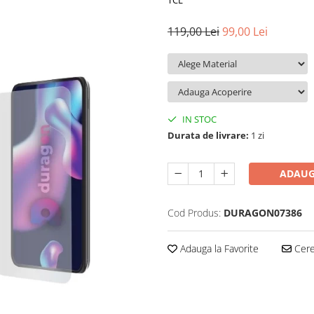
TCL
119,00 Lei
99,00 Lei
IN STOC
Durata de livrare:
1 zi
ADAUG
Cod Produs:
DURAGON07386
Adauga la Favorite
Cere 