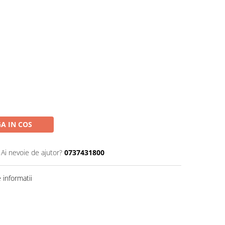
A IN COS
Ai nevoie de ajutor?
0737431800
informatii