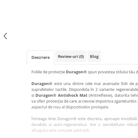
Haier
Huawei
Lexus
Skmei
Honor
HUION
Maserati
Suunto
HP
Icemobile
Mazda
The iHealth
HTC
Infinix
Mercedes-Benz
vivo
Huawei
itel
MG
Xiaomi
Icemobile
Lenovo
Mini Cooper
Review-uri
(0)
Blog
Descriere
Infinix
LG
Mitsubishi
Intex
Microsoft
Nissan
Foliile de protecție
Duragon®
spun povestea stilului tău d
iQOO
Motorola
Opel
Duragon®
este una dintre cele mai avansate folii de pr
suprafetelor tactile. Disponibila în 2 variante regenerabil
Itel
Nokia
Peugeot
si
Duragon® Antishock Mat
(Antireflexie), datorita teh
Jolla
OnePlus
Porsche
va oferi protecția de care ai nevoie impotriva zgarieturilor,
aspectul de nou al dispozitivelor protejate.
Kyocera
Oppo
Renault
Întreaga linie Duragon® este discreta, aproape invizibilă 
Lava
Oukitel
Seat
durabila si auto-regenerativa. Are o sensibilitate ridica
Leeco
Plum
Skoda
afișajului este complet păstrată.