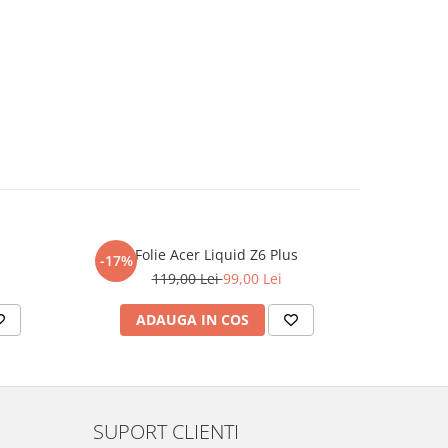
Folie Acer Liquid Z6 Plus
F
-17%
-17%
119,00 Lei
99,00 Lei
ADAUGA IN COS
AD
SUPORT CLIENTI