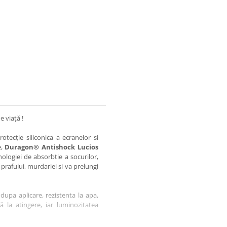
e viață !
otecție siliconica a ecranelor si
e,
Duragon® Antishock Lucios
nologiei de absorbtie a socurilor,
 prafului, murdariei si va prelungi
dupa aplicare, rezistenta la apa,
tă la atingere, iar luminozitatea