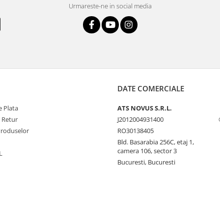
Urmareste-ne in social media
DATE COMERCIALE
 Plata
ATS NOVUS S.R.L.
e Retur
J2012004931400
Produselor
RO30138405
Bld. Basarabia 256C, etaj 1,
camera 106, sector 3
L
Bucuresti, Bucuresti