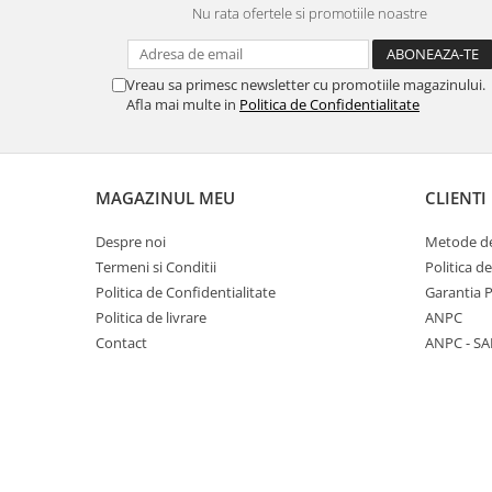
Nu rata ofertele si promotiile noastre
Panasonic
Zamolxe
Plum
ZTE
Vreau sa primesc newsletter cu promotiile magazinului.
Posh
Afla mai multe in
Politica de Confidentialitate
Qmobile
Razer
Realme
MAGAZINUL MEU
CLIENTI
Samsung
Despre noi
Metode de
Sharp
Termeni si Conditii
Politica d
Sonim
Politica de Confidentialitate
Garantia 
Politica de livrare
ANPC
Sony
Contact
ANPC - SA
T-mobile
TCL
Tecno
Ulefone