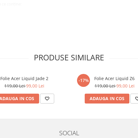
 ce conține:
ă cu modelul menționat în titlul
xperienta anterioara cu produse
PRODUSE SIMILARE
ului te vor ghida pas cu pas catre
tentie sporita in urmatoarele ore
ata, insa dispozitivul va fi complet
Folie Acer Liquid Jade 2
Folie Acer Liquid Z6
-17%
119,00 Lei
99,00 Lei
119,00 Lei
99,00 Lei
elul următor !
ADAUGA IN COS
ADAUGA IN COS
SOCIAL