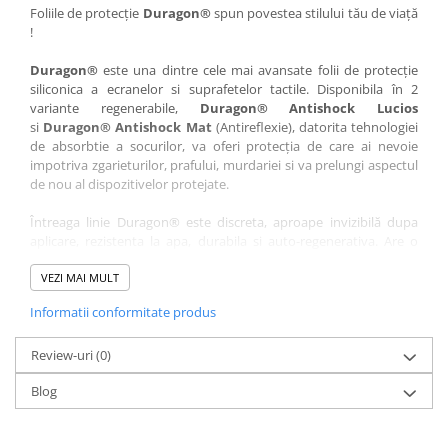
Nokia
Umidigi
Foliile de protecție
Duragon®
spun povestea stilului tău de viață
!
Nothing
verykool
Duragon®
este una dintre cele mai avansate folii de protecție
OnePlus
Vivo
siliconica a ecranelor si suprafetelor tactile. Disponibila în 2
Oppo
Vodafone
variante regenerabile,
Duragon® Antishock Lucios
si
Duragon® Antishock Mat
(Antireflexie), datorita tehnologiei
Orange
Wacom
de absorbtie a socurilor, va oferi protecția de care ai nevoie
Oukitel
Xiaomi
impotriva zgarieturilor, prafului, murdariei si va prelungi aspectul
de nou al dispozitivelor protejate.
Palm
Yezz
Întreaga linie Duragon® este discreta, aproape invizibilă dupa
Panasonic
Zamolxe
aplicare, rezistenta la apa, durabila si auto-regenerativa. Are o
Plum
ZTE
sensibilitate ridicată la atingere, iar luminozitatea afișajului este
complet păstrată.
VEZI MAI MULT
Posh
Informatii conformitate produs
Folia Duragon® vine insotita de un kit complet de instalare ce
Qmobile
conține:
Razer
Review-uri
1 x folie display
(0)
1 x șervețel microfibră
Realme
Blog
1 x mini spray gel
Samsung
1 x mini racletă
Fiecare folie este tăiată astfel încât să fie compatibilă cu modelul
Sharp