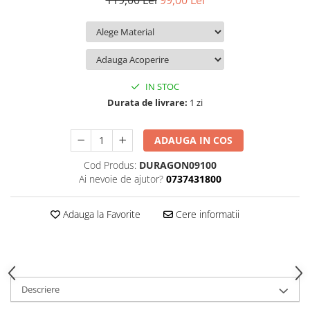
119,00 Lei
99,00 Lei
iQOO
Motorola
Opel
Itel
Nokia
Peugeot
Jolla
OnePlus
Porsche
Kyocera
Oppo
Renault
IN STOC
Lava
Oukitel
Seat
Durata de livrare:
1 zi
Leeco
Plum
Skoda
ADAUGA IN COS
Lenovo
Realme
Ssangyong
Cod Produs:
DURAGON09100
LG
Samsung
Subaru
Ai nevoie de ajutor?
0737431800
Maxwest
Sanko
Suzuki
Meizu
T-Mobile
Tesla
Adauga la Favorite
Cere informatii
Micromax
TCL
Toyota
Microsoft
Tecno
Volkswagen
Motorola
UGEE
Volvo
Descriere
Nio
Ulefone