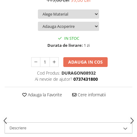
119,00 Lei
99,00 Lei
iQOO
Motorola
Opel
Itel
Nokia
Peugeot
Jolla
OnePlus
Porsche
Kyocera
Oppo
Renault
IN STOC
Lava
Oukitel
Seat
Durata de livrare:
1 zi
Leeco
Plum
Skoda
ADAUGA IN COS
Lenovo
Realme
Ssangyong
Cod Produs:
DURAGON08932
LG
Samsung
Subaru
Ai nevoie de ajutor?
0737431800
Maxwest
Sanko
Suzuki
Meizu
T-Mobile
Tesla
Adauga la Favorite
Cere informatii
Micromax
TCL
Toyota
Microsoft
Tecno
Volkswagen
Motorola
UGEE
Volvo
Descriere
Nio
Ulefone