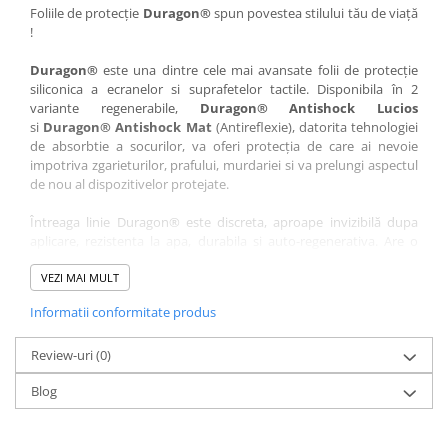
Nokia
Umidigi
Foliile de protecție
Duragon®
spun povestea stilului tău de viață
!
Nothing
verykool
Duragon®
este una dintre cele mai avansate folii de protecție
OnePlus
Vivo
siliconica a ecranelor si suprafetelor tactile. Disponibila în 2
Oppo
Vodafone
variante regenerabile,
Duragon® Antishock Lucios
si
Duragon® Antishock Mat
(Antireflexie), datorita tehnologiei
Orange
Wacom
de absorbtie a socurilor, va oferi protecția de care ai nevoie
Oukitel
Xiaomi
impotriva zgarieturilor, prafului, murdariei si va prelungi aspectul
de nou al dispozitivelor protejate.
Palm
Yezz
Întreaga linie Duragon® este discreta, aproape invizibilă dupa
Panasonic
Zamolxe
aplicare, rezistenta la apa, durabila si auto-regenerativa. Are o
Plum
ZTE
sensibilitate ridicată la atingere, iar luminozitatea afișajului este
complet păstrată.
VEZI MAI MULT
Posh
Informatii conformitate produs
Folia Duragon® vine insotita de un kit complet de instalare ce
Qmobile
conține:
Razer
Review-uri
1 x folie display
(0)
1 x șervețel microfibră
Realme
Blog
1 x mini spray gel
Samsung
1 x mini racletă
Fiecare folie este tăiată astfel încât să fie compatibilă cu modelul
Sharp