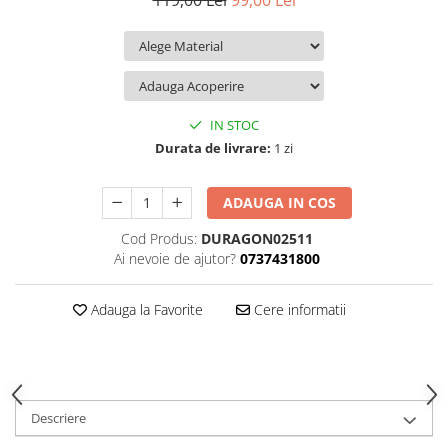
119,00 Lei
99,00 Lei
iQOO
Motorola
Opel
Itel
Nokia
Peugeot
Jolla
OnePlus
Porsche
Kyocera
Oppo
Renault
IN STOC
Lava
Oukitel
Seat
Durata de livrare:
1 zi
Leeco
Plum
Skoda
ADAUGA IN COS
Lenovo
Realme
Ssangyong
Cod Produs:
DURAGON02511
LG
Samsung
Subaru
Ai nevoie de ajutor?
0737431800
Maxwest
Sanko
Suzuki
Meizu
T-Mobile
Tesla
Adauga la Favorite
Cere informatii
Micromax
TCL
Toyota
Microsoft
Tecno
Volkswagen
Motorola
UGEE
Volvo
Descriere
Nio
Ulefone