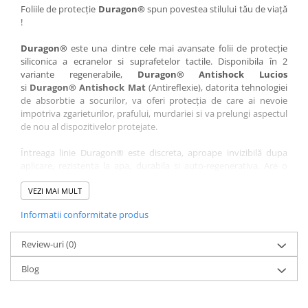
Nokia
Umidigi
Foliile de protecție
Duragon®
spun povestea stilului tău de viață
!
Nothing
verykool
Duragon®
este una dintre cele mai avansate folii de protecție
OnePlus
Vivo
siliconica a ecranelor si suprafetelor tactile. Disponibila în 2
Oppo
Vodafone
variante regenerabile,
Duragon® Antishock Lucios
si
Duragon® Antishock Mat
(Antireflexie), datorita tehnologiei
Orange
Wacom
de absorbtie a socurilor, va oferi protecția de care ai nevoie
Oukitel
Xiaomi
impotriva zgarieturilor, prafului, murdariei si va prelungi aspectul
de nou al dispozitivelor protejate.
Palm
Yezz
Întreaga linie Duragon® este discreta, aproape invizibilă dupa
Panasonic
Zamolxe
aplicare, rezistenta la apa, durabila si auto-regenerativa. Are o
Plum
ZTE
sensibilitate ridicată la atingere, iar luminozitatea afișajului este
complet păstrată.
VEZI MAI MULT
Posh
Informatii conformitate produs
Folia Duragon® vine insotita de un kit complet de instalare ce
Qmobile
conține:
Razer
Review-uri
1 x folie display
(0)
1 x șervețel microfibră
Realme
Blog
1 x mini spray gel
Samsung
1 x mini racletă
Fiecare folie este tăiată astfel încât să fie compatibilă cu modelul
Sharp