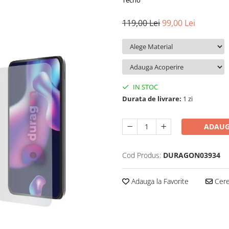
Tecno
119,00 Lei
99,00 Lei
IN STOC
Durata de livrare:
1 zi
ADAUG
Cod Produs:
DURAGON03934
Adauga la Favorite
Cere 