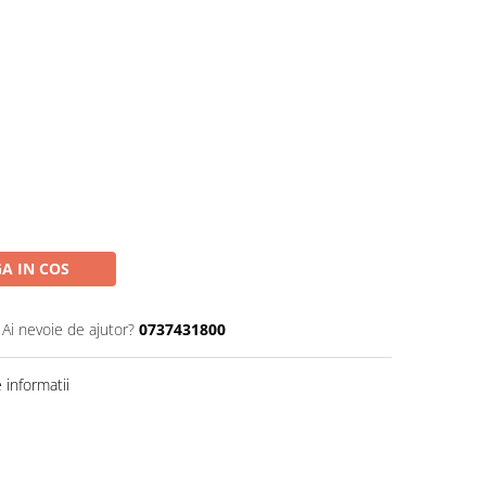
A IN COS
Ai nevoie de ajutor?
0737431800
informatii