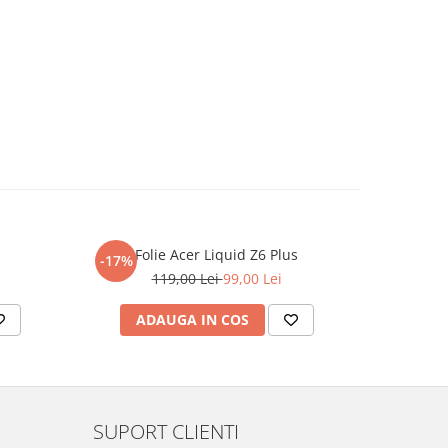
Folie Acer Liquid Z6 Plus
F
-17%
-17%
119,00 Lei
99,00 Lei
ADAUGA IN COS
AD
SUPORT CLIENTI