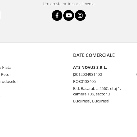
Urmareste-ne in social media
DATE COMERCIALE
 Plata
ATS NOVUS S.R.L.
e Retur
J2012004931400
Produselor
RO30138405
Bld. Basarabia 256C, etaj 1,
camera 106, sector 3
L
Bucuresti, Bucuresti