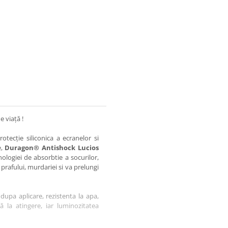
e viață !
otecție siliconica a ecranelor si
e,
Duragon® Antishock Lucios
nologiei de absorbtie a socurilor,
 prafului, murdariei si va prelungi
dupa aplicare, rezistenta la apa,
tă la atingere, iar luminozitatea