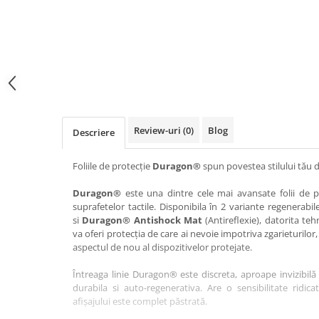
Haier
Huawei
Lexus
Skmei
Honor
HUION
Maserati
Suunto
HP
Icemobile
Mazda
The iHealth
HTC
Infinix
Mercedes-Benz
vivo
Huawei
itel
MG
Xiaomi
Icemobile
Lenovo
Mini Cooper
Review-uri
(0)
Blog
Descriere
Infinix
LG
Mitsubishi
Intex
Microsoft
Nissan
Foliile de protecție
Duragon®
spun povestea stilului tău d
iQOO
Motorola
Opel
Duragon®
este una dintre cele mai avansate folii de pr
suprafetelor tactile. Disponibila în 2 variante regenerabil
Itel
Nokia
Peugeot
si
Duragon® Antishock Mat
(Antireflexie), datorita teh
Jolla
OnePlus
Porsche
va oferi protecția de care ai nevoie impotriva zgarieturilor,
aspectul de nou al dispozitivelor protejate.
Kyocera
Oppo
Renault
Întreaga linie Duragon® este discreta, aproape invizibilă 
Lava
Oukitel
Seat
durabila si auto-regenerativa. Are o sensibilitate ridica
Leeco
Plum
Skoda
afișajului este complet păstrată.