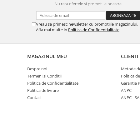
Nu rata ofertele si promotiile noastre
Panasonic
Zamolxe
Plum
ZTE
Vreau sa primesc newsletter cu promotiile magazinului.
Posh
Afla mai multe in
Politica de Confidentialitate
Qmobile
Razer
Realme
MAGAZINUL MEU
CLIENTI
Samsung
Despre noi
Metode de
Sharp
Termeni si Conditii
Politica d
Sonim
Politica de Confidentialitate
Garantia 
Politica de livrare
ANPC
Sony
Contact
ANPC - SA
T-mobile
TCL
Tecno
Ulefone