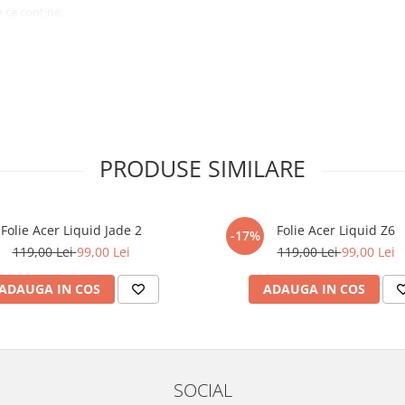
 ce conține:
ă cu modelul menționat în titlul
xperienta anterioara cu produse
PRODUSE SIMILARE
ului te vor ghida pas cu pas catre
tentie sporita in urmatoarele ore
ata, insa dispozitivul va fi complet
Folie Acer Liquid Jade 2
Folie Acer Liquid Z6
-17%
119,00 Lei
99,00 Lei
119,00 Lei
99,00 Lei
elul următor !
ADAUGA IN COS
ADAUGA IN COS
SOCIAL