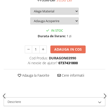
119,00 Lei
99,00 Lei
iQOO
Motorola
Opel
Itel
Nokia
Peugeot
Jolla
OnePlus
Porsche
Kyocera
Oppo
Renault
IN STOC
Lava
Oukitel
Seat
Durata de livrare:
1 zi
Leeco
Plum
Skoda
ADAUGA IN COS
Lenovo
Realme
Ssangyong
Cod Produs:
DURAGON03990
LG
Samsung
Subaru
Ai nevoie de ajutor?
0737431800
Maxwest
Sanko
Suzuki
Meizu
T-Mobile
Tesla
Adauga la Favorite
Cere informatii
Micromax
TCL
Toyota
Microsoft
Tecno
Volkswagen
Motorola
UGEE
Volvo
Descriere
Nio
Ulefone