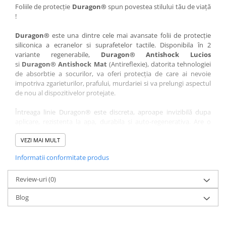
Nokia
Umidigi
Foliile de protecție
Duragon®
spun povestea stilului tău de viață
!
Nothing
verykool
Duragon®
este una dintre cele mai avansate folii de protecție
OnePlus
Vivo
siliconica a ecranelor si suprafetelor tactile. Disponibila în 2
Oppo
Vodafone
variante regenerabile,
Duragon® Antishock Lucios
si
Duragon® Antishock Mat
(Antireflexie), datorita tehnologiei
Orange
Wacom
de absorbtie a socurilor, va oferi protecția de care ai nevoie
Oukitel
Xiaomi
impotriva zgarieturilor, prafului, murdariei si va prelungi aspectul
de nou al dispozitivelor protejate.
Palm
Yezz
Întreaga linie Duragon® este discreta, aproape invizibilă dupa
Panasonic
Zamolxe
aplicare, rezistenta la apa, durabila si auto-regenerativa. Are o
Plum
ZTE
sensibilitate ridicată la atingere, iar luminozitatea afișajului este
complet păstrată.
VEZI MAI MULT
Posh
Informatii conformitate produs
Folia Duragon® vine insotita de un kit complet de instalare ce
Qmobile
conține:
Razer
Review-uri
1 x folie display
(0)
1 x șervețel microfibră
Realme
Blog
1 x mini spray gel
Samsung
1 x mini racletă
Fiecare folie este tăiată astfel încât să fie compatibilă cu modelul
Sharp