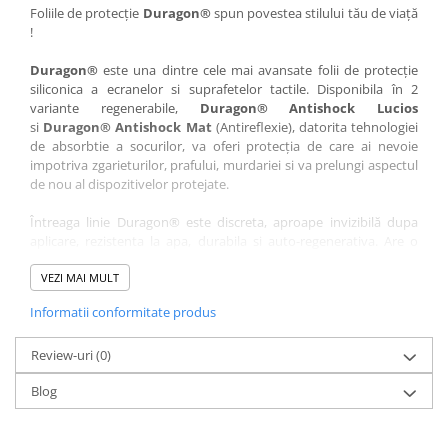
Nokia
Umidigi
Foliile de protecție
Duragon®
spun povestea stilului tău de viață
!
Nothing
verykool
Duragon®
este una dintre cele mai avansate folii de protecție
OnePlus
Vivo
siliconica a ecranelor si suprafetelor tactile. Disponibila în 2
Oppo
Vodafone
variante regenerabile,
Duragon® Antishock Lucios
si
Duragon® Antishock Mat
(Antireflexie), datorita tehnologiei
Orange
Wacom
de absorbtie a socurilor, va oferi protecția de care ai nevoie
Oukitel
Xiaomi
impotriva zgarieturilor, prafului, murdariei si va prelungi aspectul
de nou al dispozitivelor protejate.
Palm
Yezz
Întreaga linie Duragon® este discreta, aproape invizibilă dupa
Panasonic
Zamolxe
aplicare, rezistenta la apa, durabila si auto-regenerativa. Are o
Plum
ZTE
sensibilitate ridicată la atingere, iar luminozitatea afișajului este
complet păstrată.
VEZI MAI MULT
Posh
Informatii conformitate produs
Folia Duragon® vine insotita de un kit complet de instalare ce
Qmobile
conține:
Razer
Review-uri
1 x folie display
(0)
1 x șervețel microfibră
Realme
Blog
1 x mini spray gel
Samsung
1 x mini racletă
Fiecare folie este tăiată astfel încât să fie compatibilă cu modelul
Sharp