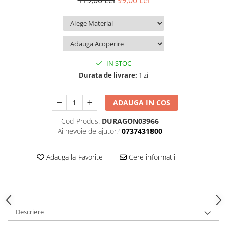
119,00 Lei
99,00 Lei
iQOO
Motorola
Opel
Itel
Nokia
Peugeot
Jolla
OnePlus
Porsche
Kyocera
Oppo
Renault
IN STOC
Lava
Oukitel
Seat
Durata de livrare:
1 zi
Leeco
Plum
Skoda
ADAUGA IN COS
Lenovo
Realme
Ssangyong
Cod Produs:
DURAGON03966
LG
Samsung
Subaru
Ai nevoie de ajutor?
0737431800
Maxwest
Sanko
Suzuki
Meizu
T-Mobile
Tesla
Adauga la Favorite
Cere informatii
Micromax
TCL
Toyota
Microsoft
Tecno
Volkswagen
Motorola
UGEE
Volvo
Descriere
Nio
Ulefone