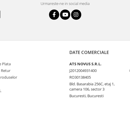
Urmareste-ne in social media
DATE COMERCIALE
 Plata
ATS NOVUS S.R.L.
e Retur
J2012004931400
Produselor
RO30138405
Bld. Basarabia 256C, etaj 1,
camera 106, sector 3
L
Bucuresti, Bucuresti