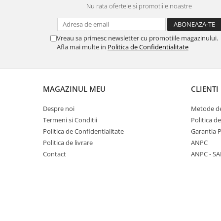
Nu rata ofertele si promotiile noastre
Panasonic
Zamolxe
Plum
ZTE
Vreau sa primesc newsletter cu promotiile magazinului.
Posh
Afla mai multe in
Politica de Confidentialitate
Qmobile
Razer
Realme
MAGAZINUL MEU
CLIENTI
Samsung
Despre noi
Metode de
Sharp
Termeni si Conditii
Politica d
Sonim
Politica de Confidentialitate
Garantia 
Politica de livrare
ANPC
Sony
Contact
ANPC - SA
T-mobile
TCL
Tecno
Ulefone