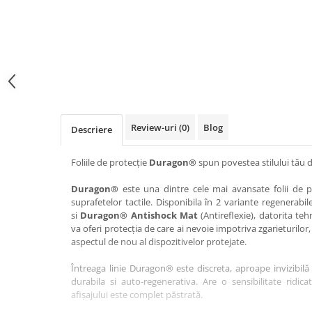
Haier
Huawei
Lexus
Skmei
Honor
HUION
Maserati
Suunto
HP
Icemobile
Mazda
The iHealth
HTC
Infinix
Mercedes-Benz
vivo
Huawei
itel
MG
Xiaomi
Icemobile
Lenovo
Mini Cooper
Review-uri
(0)
Blog
Descriere
Infinix
LG
Mitsubishi
Intex
Microsoft
Nissan
Foliile de protecție
Duragon®
spun povestea stilului tău d
iQOO
Motorola
Opel
Duragon®
este una dintre cele mai avansate folii de pr
suprafetelor tactile. Disponibila în 2 variante regenerabil
Itel
Nokia
Peugeot
si
Duragon® Antishock Mat
(Antireflexie), datorita teh
Jolla
OnePlus
Porsche
va oferi protecția de care ai nevoie impotriva zgarieturilor,
aspectul de nou al dispozitivelor protejate.
Kyocera
Oppo
Renault
Întreaga linie Duragon® este discreta, aproape invizibilă 
Lava
Oukitel
Seat
durabila si auto-regenerativa. Are o sensibilitate ridica
Leeco
Plum
Skoda
afișajului este complet păstrată.