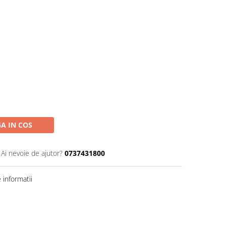
A IN COS
Ai nevoie de ajutor?
0737431800
informatii