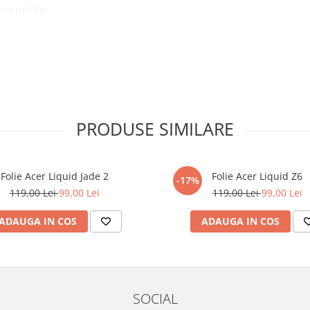
 ce conține:
ă cu modelul menționat în titlul
xperienta anterioara cu produse
PRODUSE SIMILARE
ului te vor ghida pas cu pas catre
tentie sporita in urmatoarele ore
ata, insa dispozitivul va fi complet
Folie Acer Liquid Jade 2
Folie Acer Liquid Z6
-17%
119,00 Lei
99,00 Lei
119,00 Lei
99,00 Lei
elul următor !
ADAUGA IN COS
ADAUGA IN COS
SOCIAL