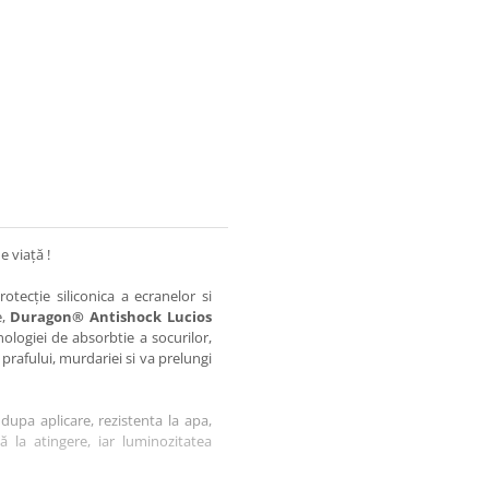
e viață !
otecție siliconica a ecranelor si
e,
Duragon® Antishock Lucios
nologiei de absorbtie a socurilor,
 prafului, murdariei si va prelungi
dupa aplicare, rezistenta la apa,
tă la atingere, iar luminozitatea