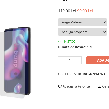
Tecno
119,00 Lei
99,00 Lei
IN STOC
Durata de livrare:
1 zi
ADAUG
Cod Produs:
DURAGON14763
Adauga la Favorite
Cere 