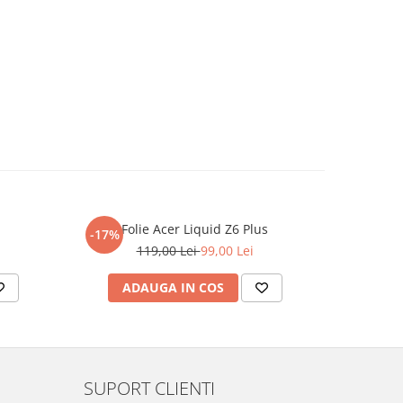
Folie Acer Liquid Z6 Plus
F
-17%
-17%
119,00 Lei
99,00 Lei
ADAUGA IN COS
AD
SUPORT CLIENTI