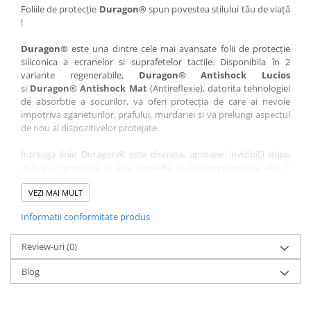
Nokia
Umidigi
Foliile de protecție
Duragon®
spun povestea stilului tău de viață
!
Nothing
verykool
Duragon®
este una dintre cele mai avansate folii de protecție
OnePlus
Vivo
siliconica a ecranelor si suprafetelor tactile. Disponibila în 2
Oppo
Vodafone
variante regenerabile,
Duragon® Antishock Lucios
si
Duragon® Antishock Mat
(Antireflexie), datorita tehnologiei
Orange
Wacom
de absorbtie a socurilor, va oferi protecția de care ai nevoie
Oukitel
Xiaomi
impotriva zgarieturilor, prafului, murdariei si va prelungi aspectul
de nou al dispozitivelor protejate.
Palm
Yezz
Întreaga linie Duragon® este discreta, aproape invizibilă dupa
Panasonic
Zamolxe
aplicare, rezistenta la apa, durabila si auto-regenerativa. Are o
Plum
ZTE
sensibilitate ridicată la atingere, iar luminozitatea afișajului este
complet păstrată.
VEZI MAI MULT
Posh
Informatii conformitate produs
Folia Duragon® vine insotita de un kit complet de instalare ce
Qmobile
conține:
Razer
Review-uri
1 x folie display
(0)
1 x șervețel microfibră
Realme
Blog
1 x mini spray gel
Samsung
1 x mini racletă
Fiecare folie este tăiată astfel încât să fie compatibilă cu modelul
Sharp