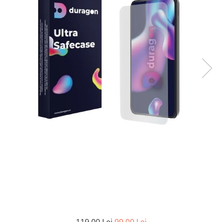
MG
Coolpad
Dolphin
Infinity
Olympus
LG
Samsung
Mini
Cubot
Doogee
Isuzu
Panasonic
Motorola
Opel
Doogee
GAOMON
Jaguar
Sony
OnePlus
Porsche
Energizer
Google
Jeep
Oppo
Tesla
Fairphone
Honeywell
KIA
Oukitel
Volvo
Gionee
Honor
Lamborghini
Realme
Google
HTC
Land Rover
Samsung
Haier
Huawei
Lexus
Skmei
Honor
HUION
Maserati
Suunto
HP
Icemobile
Mazda
The iHealth
HTC
Infinix
Mercedes-Benz
vivo
Huawei
itel
MG
Xiaomi
Icemobile
Lenovo
Mini Cooper
Infinix
LG
Mitsubishi
Intex
Microsoft
Nissan