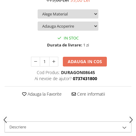
119,00 Lei
99,00 Lei
iQOO
Motorola
Opel
Itel
Nokia
Peugeot
Jolla
OnePlus
Porsche
Kyocera
Oppo
Renault
IN STOC
Lava
Oukitel
Seat
Durata de livrare:
1 zi
Leeco
Plum
Skoda
ADAUGA IN COS
Lenovo
Realme
Ssangyong
Cod Produs:
DURAGON08645
LG
Samsung
Subaru
Ai nevoie de ajutor?
0737431800
Maxwest
Sanko
Suzuki
Meizu
T-Mobile
Tesla
Adauga la Favorite
Cere informatii
Micromax
TCL
Toyota
Microsoft
Tecno
Volkswagen
Motorola
UGEE
Volvo
Descriere
Nio
Ulefone