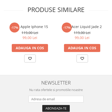
menționat în titlul produsului.
Sonim
PRODUSE SIMILARE
Aplicarea foliei
Duragon®
este simpla si nu necesita experienta
Sony
anterioara cu produse similare. Instructiunile de montaj regasite
in cutia produsului te vor ghida pas cu pas catre o instalare
T-mobile
reusita. Se recomanda totusi o manipulare cu atentie sporita in
Folie Apple Iphone 15
Folie Acer Liquid Jade 2
-17%
-17%
urmatoarele ore dupa instalare, astfel incat folia sa se stabilizeze
TCL
119,00 Lei
119,00 Lei
pe suprafata, insa dispozitivul va fi complet functional.
Tecno
99,00 Lei
99,00 Lei
Cu acoperirea
Duragon®
, protectia ecranului trece la nivelul
Ulefone
ADAUGA IN COS
ADAUGA IN COS
următor !
Unnecto
Verykool
Vivo
Vodafone
NEWSLETTER
Wiko
Nu rata ofertele si promotiile noastre
Xiaomi
Xolo
Yezz