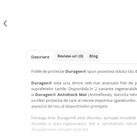
Haier
Huawei
Lexus
Skmei
Honor
HUION
Maserati
Suunto
HP
Icemobile
Mazda
The iHealth
HTC
Infinix
Mercedes-Benz
vivo
Huawei
itel
MG
Xiaomi
Icemobile
Lenovo
Mini Cooper
Review-uri
(0)
Blog
Descriere
Infinix
LG
Mitsubishi
Intex
Microsoft
Nissan
Foliile de protecție
Duragon®
spun povestea stilului tău d
iQOO
Motorola
Opel
Duragon®
este una dintre cele mai avansate folii de pr
suprafetelor tactile. Disponibila în 2 variante regenerabil
Itel
Nokia
Peugeot
si
Duragon® Antishock Mat
(Antireflexie), datorita teh
Jolla
OnePlus
Porsche
va oferi protecția de care ai nevoie impotriva zgarieturilor,
aspectul de nou al dispozitivelor protejate.
Kyocera
Oppo
Renault
Întreaga linie Duragon® este discreta, aproape invizibilă 
Lava
Oukitel
Seat
durabila si auto-regenerativa. Are o sensibilitate ridica
Leeco
Plum
Skoda
afișajului este complet păstrată.