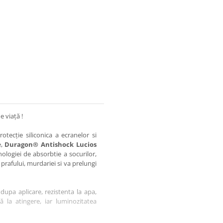
e viață !
otecție siliconica a ecranelor si
e,
Duragon® Antishock Lucios
nologiei de absorbtie a socurilor,
 prafului, murdariei si va prelungi
dupa aplicare, rezistenta la apa,
tă la atingere, iar luminozitatea