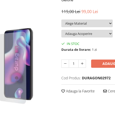
Ulefone
119,00 Lei
99,00 Lei
IN STOC
Durata de livrare:
1 zi
ADAUG
Cod Produs:
DURAGON02972
Adauga la Favorite
Cere 