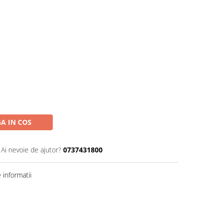
A IN COS
Ai nevoie de ajutor?
0737431800
informatii