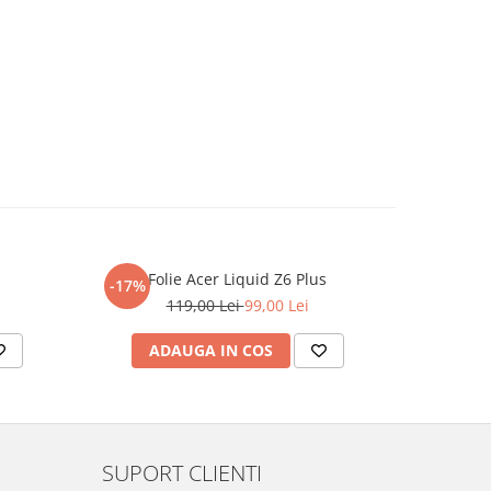
Folie Acer Liquid Z6 Plus
F
-17%
-17%
119,00 Lei
99,00 Lei
ADAUGA IN COS
AD
SUPORT CLIENTI