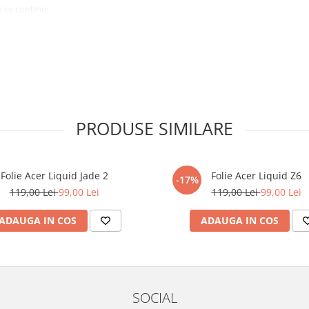
 ce conține:
ă cu modelul menționat în titlul
xperienta anterioara cu produse
PRODUSE SIMILARE
ului te vor ghida pas cu pas catre
tentie sporita in urmatoarele ore
ata, insa dispozitivul va fi complet
Folie Acer Liquid Jade 2
Folie Acer Liquid Z6
-17%
119,00 Lei
99,00 Lei
119,00 Lei
99,00 Lei
elul următor !
ADAUGA IN COS
ADAUGA IN COS
SOCIAL