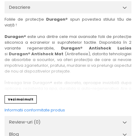
Nokia
Umidigi
Descriere
Nothing
verykool
Foliile de protecție
Duragon®
spun povestea stilului tău de
OnePlus
Vivo
viață !
Oppo
Vodafone
Duragon®
este una dintre cele mai avansate folii de protecție
Orange
Wacom
siliconica a ecranelor si suprafetelor tactile. Disponibila în 2
variante regenerabile,
Duragon® Antishock Lucios
Oukitel
Xiaomi
si
Duragon® Antishock Mat
(Antireflexie), datorita tehnologiei
Palm
Yezz
de absorbtie a socurilor, va oferi protecția de care ai nevoie
impotriva zgarieturilor, prafului, murdariei si va prelungi aspectul
Panasonic
Zamolxe
de nou al dispozitivelor protejate.
Plum
ZTE
Întreaga linie Duragon® este discreta, aproape invizibilă dupa
Posh
aplicare, rezistenta la apa, durabila si auto-regenerativa. Are o
sensibilitate ridicată la atingere, iar luminozitatea afișajului este
Qmobile
Vezi mai mult
complet păstrată.
Razer
Informatii conformitate produs
Folia Duragon® vine insotita de un kit complet de instalare ce
Realme
conține:
Review-uri
(0)
1 x folie display
Samsung
1 x șervețel microfibră
Blog
Sharp
1 x mini spray gel