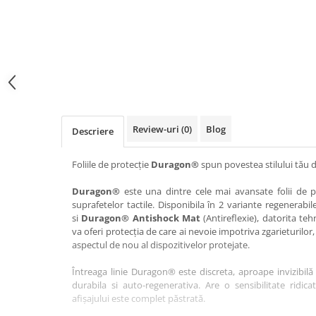
Haier
Huawei
Lexus
Skmei
Honor
HUION
Maserati
Suunto
HP
Icemobile
Mazda
The iHealth
HTC
Infinix
Mercedes-Benz
vivo
Huawei
itel
MG
Xiaomi
Icemobile
Lenovo
Mini Cooper
Review-uri
(0)
Blog
Descriere
Infinix
LG
Mitsubishi
Intex
Microsoft
Nissan
Foliile de protecție
Duragon®
spun povestea stilului tău d
iQOO
Motorola
Opel
Duragon®
este una dintre cele mai avansate folii de pr
suprafetelor tactile. Disponibila în 2 variante regenerabil
Itel
Nokia
Peugeot
si
Duragon® Antishock Mat
(Antireflexie), datorita teh
Jolla
OnePlus
Porsche
va oferi protecția de care ai nevoie impotriva zgarieturilor,
aspectul de nou al dispozitivelor protejate.
Kyocera
Oppo
Renault
Întreaga linie Duragon® este discreta, aproape invizibilă 
Lava
Oukitel
Seat
durabila si auto-regenerativa. Are o sensibilitate ridica
Leeco
Plum
Skoda
afișajului este complet păstrată.