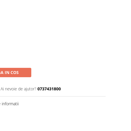
A IN COS
Ai nevoie de ajutor?
0737431800
informatii