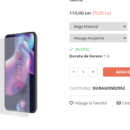
Ulefone
119,00 Lei
99,00 Lei
IN STOC
Durata de livrare:
1 zi
ADAUG
Cod Produs:
DURAGON02952
Adauga la Favorite
Cere 