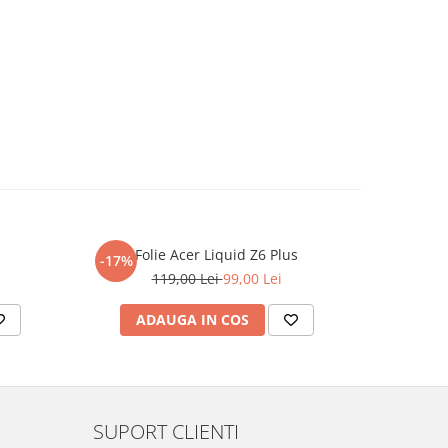
Folie Acer Liquid Z6 Plus
F
-17%
-17%
119,00 Lei
99,00 Lei
ADAUGA IN COS
AD
SUPORT CLIENTI