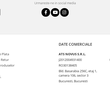
Urmareste-ne in social media
DATE COMERCIALE
 Plata
ATS NOVUS S.R.L.
e Retur
J2012004931400
Produselor
RO30138405
Bld. Basarabia 256C, etaj 1,
camera 106, sector 3
L
Bucuresti, Bucuresti