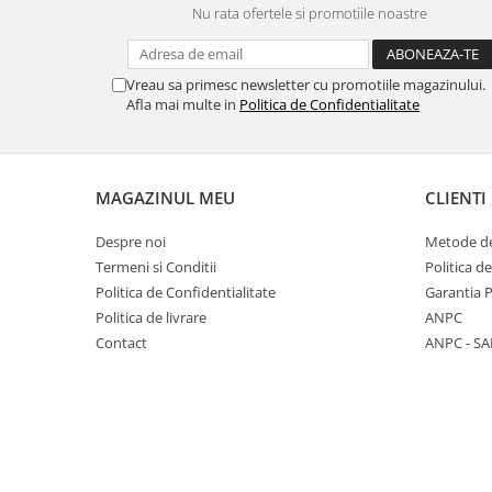
Nu rata ofertele si promotiile noastre
Panasonic
Zamolxe
Plum
ZTE
Vreau sa primesc newsletter cu promotiile magazinului.
Posh
Afla mai multe in
Politica de Confidentialitate
Qmobile
Razer
Realme
MAGAZINUL MEU
CLIENTI
Samsung
Despre noi
Metode de
Sharp
Termeni si Conditii
Politica d
Sonim
Politica de Confidentialitate
Garantia 
Politica de livrare
ANPC
Sony
Contact
ANPC - SA
T-mobile
TCL
Tecno
Ulefone