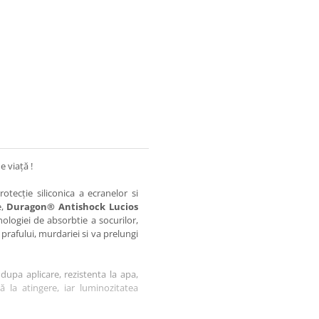
e viață !
otecție siliconica a ecranelor si
e,
Duragon® Antishock Lucios
nologiei de absorbtie a socurilor,
 prafului, murdariei si va prelungi
dupa aplicare, rezistenta la apa,
tă la atingere, iar luminozitatea