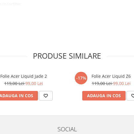
 ce conține:
ă cu modelul menționat în titlul
xperienta anterioara cu produse
PRODUSE SIMILARE
ului te vor ghida pas cu pas catre
tentie sporita in urmatoarele ore
ata, insa dispozitivul va fi complet
Folie Acer Liquid Jade 2
Folie Acer Liquid Z6
-17%
119,00 Lei
99,00 Lei
119,00 Lei
99,00 Lei
elul următor !
ADAUGA IN COS
ADAUGA IN COS
SOCIAL