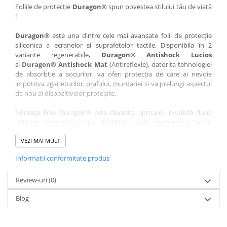
Nokia
Umidigi
Foliile de protecție
Duragon®
spun povestea stilului tău de viață
!
Nothing
verykool
Duragon®
este una dintre cele mai avansate folii de protecție
OnePlus
Vivo
siliconica a ecranelor si suprafetelor tactile. Disponibila în 2
Oppo
Vodafone
variante regenerabile,
Duragon® Antishock Lucios
si
Duragon® Antishock Mat
(Antireflexie), datorita tehnologiei
Orange
Wacom
de absorbtie a socurilor, va oferi protecția de care ai nevoie
Oukitel
Xiaomi
impotriva zgarieturilor, prafului, murdariei si va prelungi aspectul
de nou al dispozitivelor protejate.
Palm
Yezz
Întreaga linie Duragon® este discreta, aproape invizibilă dupa
Panasonic
Zamolxe
aplicare, rezistenta la apa, durabila si auto-regenerativa. Are o
Plum
ZTE
sensibilitate ridicată la atingere, iar luminozitatea afișajului este
complet păstrată.
VEZI MAI MULT
Posh
Informatii conformitate produs
Folia Duragon® vine insotita de un kit complet de instalare ce
Qmobile
conține:
Razer
Review-uri
1 x folie display
(0)
1 x șervețel microfibră
Realme
Blog
1 x mini spray gel
Samsung
1 x mini racletă
Fiecare folie este tăiată astfel încât să fie compatibilă cu modelul
Sharp