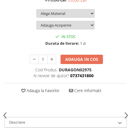
119,00 Lei
99,00 Lei
iQOO
Motorola
Opel
Itel
Nokia
Peugeot
Jolla
OnePlus
Porsche
Kyocera
Oppo
Renault
IN STOC
Lava
Oukitel
Seat
Durata de livrare:
1 zi
Leeco
Plum
Skoda
ADAUGA IN COS
Lenovo
Realme
Ssangyong
Cod Produs:
DURAGON02975
LG
Samsung
Subaru
Ai nevoie de ajutor?
0737431800
Maxwest
Sanko
Suzuki
Meizu
T-Mobile
Tesla
Adauga la Favorite
Cere informatii
Micromax
TCL
Toyota
Microsoft
Tecno
Volkswagen
Motorola
UGEE
Volvo
Descriere
Nio
Ulefone