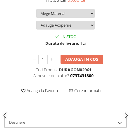
119,00 Lei
99,00 Lei
iQOO
Motorola
Opel
Itel
Nokia
Peugeot
Jolla
OnePlus
Porsche
Kyocera
Oppo
Renault
IN STOC
Lava
Oukitel
Seat
Durata de livrare:
1 zi
Leeco
Plum
Skoda
ADAUGA IN COS
Lenovo
Realme
Ssangyong
Cod Produs:
DURAGON02961
LG
Samsung
Subaru
Ai nevoie de ajutor?
0737431800
Maxwest
Sanko
Suzuki
Meizu
T-Mobile
Tesla
Adauga la Favorite
Cere informatii
Micromax
TCL
Toyota
Microsoft
Tecno
Volkswagen
Motorola
UGEE
Volvo
Descriere
Nio
Ulefone