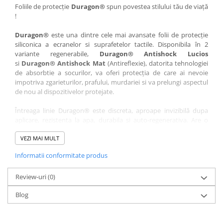
Nokia
Umidigi
Foliile de protecție
Duragon®
spun povestea stilului tău de viață
!
Nothing
verykool
Duragon®
este una dintre cele mai avansate folii de protecție
OnePlus
Vivo
siliconica a ecranelor si suprafetelor tactile. Disponibila în 2
Oppo
Vodafone
variante regenerabile,
Duragon® Antishock Lucios
si
Duragon® Antishock Mat
(Antireflexie), datorita tehnologiei
Orange
Wacom
de absorbtie a socurilor, va oferi protecția de care ai nevoie
Oukitel
Xiaomi
impotriva zgarieturilor, prafului, murdariei si va prelungi aspectul
de nou al dispozitivelor protejate.
Palm
Yezz
Întreaga linie Duragon® este discreta, aproape invizibilă dupa
Panasonic
Zamolxe
aplicare, rezistenta la apa, durabila si auto-regenerativa. Are o
Plum
ZTE
sensibilitate ridicată la atingere, iar luminozitatea afișajului este
complet păstrată.
VEZI MAI MULT
Posh
Informatii conformitate produs
Folia Duragon® vine insotita de un kit complet de instalare ce
Qmobile
conține:
Razer
Review-uri
1 x folie display
(0)
1 x șervețel microfibră
Realme
Blog
1 x mini spray gel
Samsung
1 x mini racletă
Fiecare folie este tăiată astfel încât să fie compatibilă cu modelul
Sharp