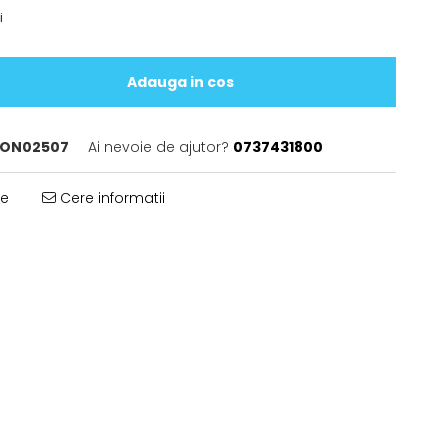
i
Adauga in cos
ON02507
Ai nevoie de ajutor?
0737431800
te
Cere informatii