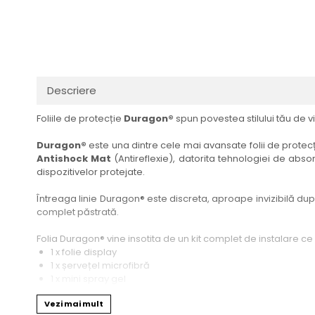
Haier
Huawei
Lexus
Skmei
Honor
HUION
Maserati
Suunto
HP
Icemobile
Mazda
The iHealth
HTC
Infinix
Mercedes-Benz
vivo
Descriere
Huawei
itel
MG
Xiaomi
Foliile de protecție
Duragon®
spun povestea stilului tău de vi
Icemobile
Lenovo
Mini Cooper
Infinix
LG
Mitsubishi
Duragon®
este una dintre cele mai avansate folii de protecți
Antishock Mat
(Antireflexie), datorita tehnologiei de absor
Intex
Microsoft
Nissan
dispozitivelor protejate.
iQOO
Motorola
Opel
Întreaga linie Duragon® este discreta, aproape invizibilă dupa 
Itel
Nokia
Peugeot
complet păstrată.
Jolla
OnePlus
Porsche
Folia Duragon® vine insotita de un kit complet de instalare ce
Kyocera
Oppo
Renault
1 x folie display
1 x șervețel microfibră
Lava
Oukitel
Seat
1 x mini spray gel
1 x mini racletă
Leeco
Plum
Skoda
Vezi mai mult
Fiecare folie este tăiată astfel încât să fie compatibilă cu mod