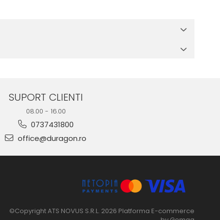
 in cutia produsului te vor ghida pas cu pas catre o instalare
e suprafata, insa dispozitivul va fi complet functional.
SUPORT CLIENTI
08.00 - 16.00
0737431800
office@duragon.ro
©Copyright ATS NOVUS S.R.L. 2026
Platforma E-commerce
by Gomag