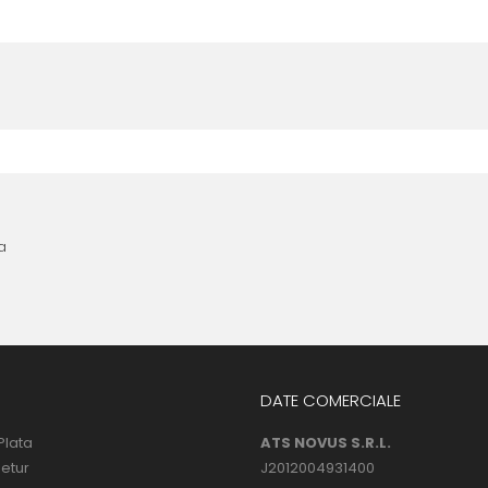
nta anterioara cu produse similare. Instructiunile de montaj regasite
 urmatoarele ore dupa instalare, astfel incat folia sa se stabilizeze p
l următor !
a
DATE COMERCIALE
Plata
ATS NOVUS S.R.L.
Retur
J2012004931400