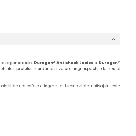
ante regenerabile,
Duragon® Antishock Lucios
si
Duragon®
eturilor, prafului, murdariei si va prelungi aspectul de nou al
bilitate ridicată la atingere, iar luminozitatea afișajului este