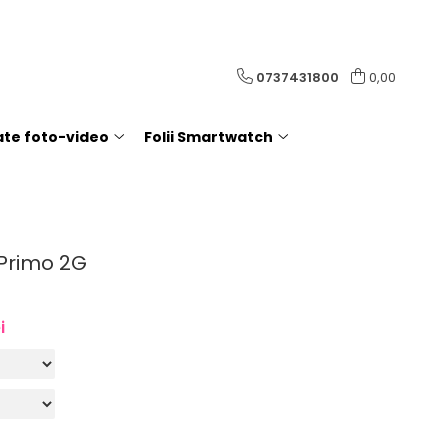
0737431800
0,00
rate foto-video
Folii Smartwatch
 Primo 2G
i