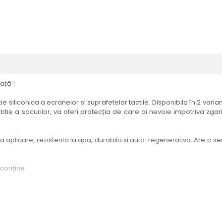
ață !
e siliconica a ecranelor si suprafetelor tactile. Disponibila în 2 vari
btie a socurilor, va oferi protecția de care ai nevoie impotriva zgari
aplicare, rezistenta la apa, durabila si auto-regenerativa. Are o sensi
 conține:
elul menționat în titlul produsului.