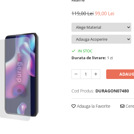
Realme
119,00 Lei
99,00 Lei
IN STOC
Durata de livrare:
1 zi
ADAUG
Cod Produs:
DURAGON07480
Adauga la Favorite
Cere 