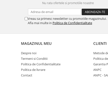
Nu rata ofertele si promotiile noastre
Panasonic
Zamolxe
Plum
ZTE
Vreau sa primesc newsletter cu promotiile magazinului.
Posh
Afla mai multe in
Politica de Confidentialitate
Qmobile
Razer
Realme
MAGAZINUL MEU
CLIENTI
Samsung
Despre noi
Metode de
Sharp
Termeni si Conditii
Politica d
Sonim
Politica de Confidentialitate
Garantia 
Politica de livrare
ANPC
Sony
Contact
ANPC - SA
T-mobile
TCL
Tecno
Ulefone