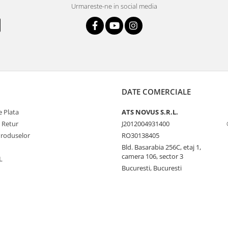
Urmareste-ne in social media
DATE COMERCIALE
 Plata
ATS NOVUS S.R.L.
e Retur
J2012004931400
Produselor
RO30138405
Bld. Basarabia 256C, etaj 1,
camera 106, sector 3
L
Bucuresti, Bucuresti