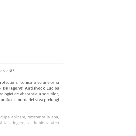
e viață !
otecție siliconica a ecranelor si
e,
Duragon® Antishock Lucios
nologiei de absorbtie a socurilor,
 prafului, murdariei si va prelungi
dupa aplicare, rezistenta la apa,
tă la atingere, iar luminozitatea