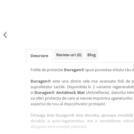
Haier
Huawei
Lexus
Skmei
Honor
HUION
Maserati
Suunto
HP
Icemobile
Mazda
The iHealth
HTC
Infinix
Mercedes-Benz
vivo
Huawei
itel
MG
Xiaomi
Icemobile
Lenovo
Mini Cooper
Review-uri
(0)
Blog
Descriere
Infinix
LG
Mitsubishi
Intex
Microsoft
Nissan
Foliile de protecție
Duragon®
spun povestea stilului tău d
iQOO
Motorola
Opel
Duragon®
este una dintre cele mai avansate folii de pr
suprafetelor tactile. Disponibila în 2 variante regenerabil
Itel
Nokia
Peugeot
si
Duragon® Antishock Mat
(Antireflexie), datorita teh
Jolla
OnePlus
Porsche
va oferi protecția de care ai nevoie impotriva zgarieturilor,
aspectul de nou al dispozitivelor protejate.
Kyocera
Oppo
Renault
Întreaga linie Duragon® este discreta, aproape invizibilă 
Lava
Oukitel
Seat
durabila si auto-regenerativa. Are o sensibilitate ridica
Leeco
Plum
Skoda
afișajului este complet păstrată.