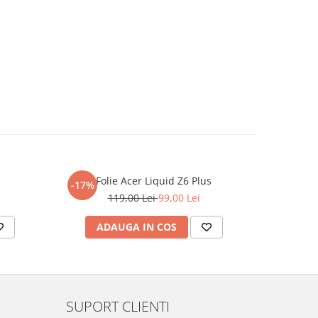
Folie Acer Liquid Z6 Plus
F
-17%
-17%
119,00 Lei
99,00 Lei
ADAUGA IN COS
AD
SUPORT CLIENTI