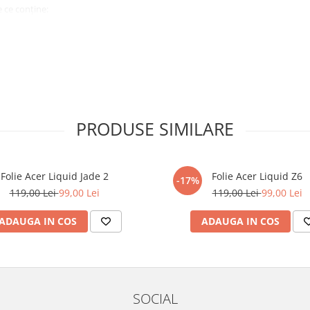
 ce conține:
ă cu modelul menționat în titlul
xperienta anterioara cu produse
PRODUSE SIMILARE
ului te vor ghida pas cu pas catre
tentie sporita in urmatoarele ore
ata, insa dispozitivul va fi complet
Folie Acer Liquid Jade 2
Folie Acer Liquid Z6
-17%
119,00 Lei
99,00 Lei
119,00 Lei
99,00 Lei
elul următor !
ADAUGA IN COS
ADAUGA IN COS
SOCIAL