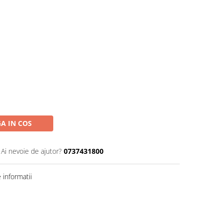
A IN COS
Ai nevoie de ajutor?
0737431800
informatii