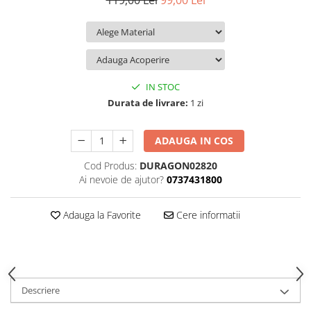
119,00 Lei
99,00 Lei
iQOO
Motorola
Opel
Itel
Nokia
Peugeot
Jolla
OnePlus
Porsche
Kyocera
Oppo
Renault
IN STOC
Lava
Oukitel
Seat
Durata de livrare:
1 zi
Leeco
Plum
Skoda
ADAUGA IN COS
Lenovo
Realme
Ssangyong
Cod Produs:
DURAGON02820
LG
Samsung
Subaru
Ai nevoie de ajutor?
0737431800
Maxwest
Sanko
Suzuki
Meizu
T-Mobile
Tesla
Adauga la Favorite
Cere informatii
Micromax
TCL
Toyota
Microsoft
Tecno
Volkswagen
Motorola
UGEE
Volvo
Descriere
Nio
Ulefone