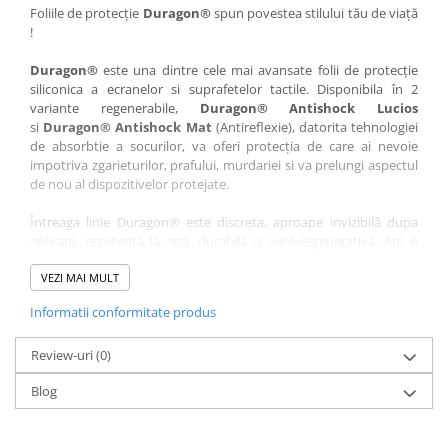
Nokia
Umidigi
Foliile de protecție
Duragon®
spun povestea stilului tău de viață
!
Nothing
verykool
Duragon®
este una dintre cele mai avansate folii de protecție
OnePlus
Vivo
siliconica a ecranelor si suprafetelor tactile. Disponibila în 2
Oppo
Vodafone
variante regenerabile,
Duragon® Antishock Lucios
si
Duragon® Antishock Mat
(Antireflexie), datorita tehnologiei
Orange
Wacom
de absorbtie a socurilor, va oferi protecția de care ai nevoie
Oukitel
Xiaomi
impotriva zgarieturilor, prafului, murdariei si va prelungi aspectul
de nou al dispozitivelor protejate.
Palm
Yezz
Întreaga linie Duragon® este discreta, aproape invizibilă dupa
Panasonic
Zamolxe
aplicare, rezistenta la apa, durabila si auto-regenerativa. Are o
Plum
ZTE
sensibilitate ridicată la atingere, iar luminozitatea afișajului este
complet păstrată.
VEZI MAI MULT
Posh
Informatii conformitate produs
Folia Duragon® vine insotita de un kit complet de instalare ce
Qmobile
conține:
Razer
Review-uri
1 x folie display
(0)
1 x șervețel microfibră
Realme
Blog
1 x mini spray gel
Samsung
1 x mini racletă
Fiecare folie este tăiată astfel încât să fie compatibilă cu modelul
Sharp