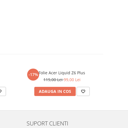
Folie Acer Liquid Z6 Plus
F
-17%
-17%
119,00 Lei
99,00 Lei
ADAUGA IN COS
AD
SUPORT CLIENTI