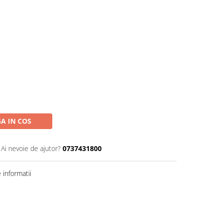
A IN COS
Ai nevoie de ajutor?
0737431800
informatii