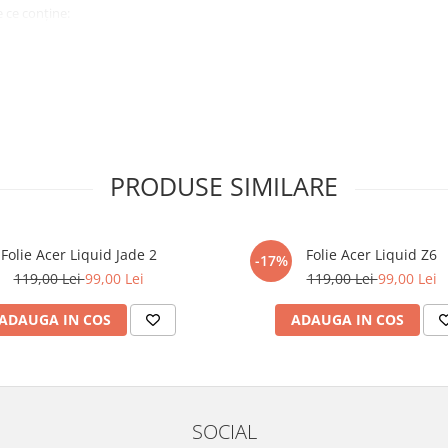
 ce conține:
ă cu modelul menționat în titlul
xperienta anterioara cu produse
PRODUSE SIMILARE
ului te vor ghida pas cu pas catre
tentie sporita in urmatoarele ore
ata, insa dispozitivul va fi complet
Folie Acer Liquid Jade 2
Folie Acer Liquid Z6
-17%
119,00 Lei
99,00 Lei
119,00 Lei
99,00 Lei
elul următor !
ADAUGA IN COS
ADAUGA IN COS
SOCIAL