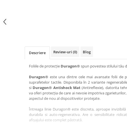
Haier
Huawei
Lexus
Skmei
Honor
HUION
Maserati
Suunto
HP
Icemobile
Mazda
The iHealth
HTC
Infinix
Mercedes-Benz
vivo
Huawei
itel
MG
Xiaomi
Icemobile
Lenovo
Mini Cooper
Review-uri
(0)
Blog
Descriere
Infinix
LG
Mitsubishi
Intex
Microsoft
Nissan
Foliile de protecție
Duragon®
spun povestea stilului tău d
iQOO
Motorola
Opel
Duragon®
este una dintre cele mai avansate folii de pr
suprafetelor tactile. Disponibila în 2 variante regenerabil
Itel
Nokia
Peugeot
si
Duragon® Antishock Mat
(Antireflexie), datorita teh
Jolla
OnePlus
Porsche
va oferi protecția de care ai nevoie impotriva zgarieturilor,
aspectul de nou al dispozitivelor protejate.
Kyocera
Oppo
Renault
Întreaga linie Duragon® este discreta, aproape invizibilă 
Lava
Oukitel
Seat
durabila si auto-regenerativa. Are o sensibilitate ridica
Leeco
Plum
Skoda
afișajului este complet păstrată.