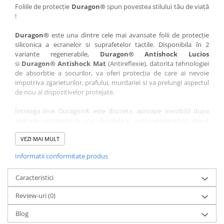
Nokia
Umidigi
Foliile de protecție
Duragon®
spun povestea stilului tău de viață
!
Nothing
verykool
Duragon®
este una dintre cele mai avansate folii de protecție
OnePlus
Vivo
siliconica a ecranelor si suprafetelor tactile. Disponibila în 2
Oppo
Vodafone
variante regenerabile,
Duragon® Antishock Lucios
si
Duragon® Antishock Mat
(Antireflexie), datorita tehnologiei
Orange
Wacom
de absorbtie a socurilor, va oferi protecția de care ai nevoie
Oukitel
Xiaomi
impotriva zgarieturilor, prafului, murdariei si va prelungi aspectul
de nou al dispozitivelor protejate.
Palm
Yezz
Întreaga linie Duragon® este discreta, aproape invizibilă dupa
Panasonic
Zamolxe
aplicare, rezistenta la apa, durabila si auto-regenerativa. Are o
Plum
ZTE
sensibilitate ridicată la atingere, iar luminozitatea afișajului este
complet păstrată.
VEZI MAI MULT
Posh
Informatii conformitate produs
Folia Duragon® vine insotita de un kit complet de instalare ce
Qmobile
conține:
Razer
Caracteristici
1 x folie display
1 x șervețel microfibră
Realme
Review-uri
(0)
1 x mini spray gel
Samsung
1 x mini racletă
Blog
Fiecare folie este tăiată astfel încât să fie compatibilă cu modelul
Sharp