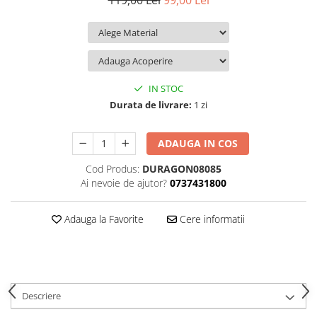
119,00 Lei
99,00 Lei
iQOO
Motorola
Opel
Itel
Nokia
Peugeot
Jolla
OnePlus
Porsche
Kyocera
Oppo
Renault
IN STOC
Lava
Oukitel
Seat
Durata de livrare:
1 zi
Leeco
Plum
Skoda
ADAUGA IN COS
Lenovo
Realme
Ssangyong
Cod Produs:
DURAGON08085
LG
Samsung
Subaru
Ai nevoie de ajutor?
0737431800
Maxwest
Sanko
Suzuki
Meizu
T-Mobile
Tesla
Adauga la Favorite
Cere informatii
Micromax
TCL
Toyota
Microsoft
Tecno
Volkswagen
Motorola
UGEE
Volvo
Descriere
Nio
Ulefone