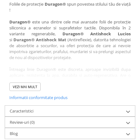
Nokia
Umidigi
Foliile de protecție
Duragon®
spun povestea stilului tău de viață
!
Nothing
verykool
Duragon®
este una dintre cele mai avansate folii de protecție
OnePlus
Vivo
siliconica a ecranelor si suprafetelor tactile. Disponibila în 2
Oppo
Vodafone
variante regenerabile,
Duragon® Antishock Lucios
si
Duragon® Antishock Mat
(Antireflexie), datorita tehnologiei
Orange
Wacom
de absorbtie a socurilor, va oferi protecția de care ai nevoie
Oukitel
Xiaomi
impotriva zgarieturilor, prafului, murdariei si va prelungi aspectul
de nou al dispozitivelor protejate.
Palm
Yezz
Întreaga linie Duragon® este discreta, aproape invizibilă dupa
Panasonic
Zamolxe
aplicare, rezistenta la apa, durabila si auto-regenerativa. Are o
Plum
ZTE
sensibilitate ridicată la atingere, iar luminozitatea afișajului este
complet păstrată.
VEZI MAI MULT
Posh
Informatii conformitate produs
Folia Duragon® vine insotita de un kit complet de instalare ce
Qmobile
conține:
Razer
Caracteristici
1 x folie display
1 x șervețel microfibră
Realme
Review-uri
(0)
1 x mini spray gel
Samsung
1 x mini racletă
Blog
Fiecare folie este tăiată astfel încât să fie compatibilă cu modelul
Sharp