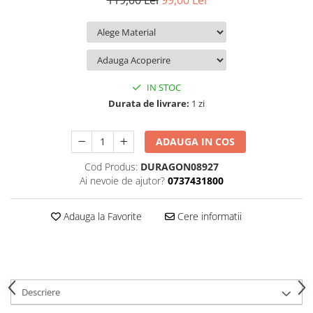
119,00 Lei
99,00 Lei
iQOO
Motorola
Opel
Itel
Nokia
Peugeot
Jolla
OnePlus
Porsche
Kyocera
Oppo
Renault
IN STOC
Lava
Oukitel
Seat
Durata de livrare:
1 zi
Leeco
Plum
Skoda
ADAUGA IN COS
Lenovo
Realme
Ssangyong
Cod Produs:
DURAGON08927
LG
Samsung
Subaru
Ai nevoie de ajutor?
0737431800
Maxwest
Sanko
Suzuki
Meizu
T-Mobile
Tesla
Adauga la Favorite
Cere informatii
Micromax
TCL
Toyota
Microsoft
Tecno
Volkswagen
Motorola
UGEE
Volvo
Descriere
Nio
Ulefone