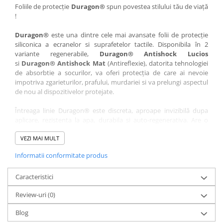
Nokia
Umidigi
Foliile de protecție
Duragon®
spun povestea stilului tău de viață
!
Nothing
verykool
Duragon®
este una dintre cele mai avansate folii de protecție
OnePlus
Vivo
siliconica a ecranelor si suprafetelor tactile. Disponibila în 2
Oppo
Vodafone
variante regenerabile,
Duragon® Antishock Lucios
si
Duragon® Antishock Mat
(Antireflexie), datorita tehnologiei
Orange
Wacom
de absorbtie a socurilor, va oferi protecția de care ai nevoie
Oukitel
Xiaomi
impotriva zgarieturilor, prafului, murdariei si va prelungi aspectul
de nou al dispozitivelor protejate.
Palm
Yezz
Întreaga linie Duragon® este discreta, aproape invizibilă dupa
Panasonic
Zamolxe
aplicare, rezistenta la apa, durabila si auto-regenerativa. Are o
Plum
ZTE
sensibilitate ridicată la atingere, iar luminozitatea afișajului este
complet păstrată.
VEZI MAI MULT
Posh
Informatii conformitate produs
Folia Duragon® vine insotita de un kit complet de instalare ce
Qmobile
conține:
Razer
Caracteristici
1 x folie display
1 x șervețel microfibră
Realme
Review-uri
(0)
1 x mini spray gel
Samsung
1 x mini racletă
Blog
Fiecare folie este tăiată astfel încât să fie compatibilă cu modelul
Sharp