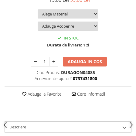
119,00 Lei
99,00 Lei
iQOO
Motorola
Opel
Itel
Nokia
Peugeot
Jolla
OnePlus
Porsche
Kyocera
Oppo
Renault
IN STOC
Lava
Oukitel
Seat
Durata de livrare:
1 zi
Leeco
Plum
Skoda
ADAUGA IN COS
Lenovo
Realme
Ssangyong
Cod Produs:
DURAGON04085
LG
Samsung
Subaru
Ai nevoie de ajutor?
0737431800
Maxwest
Sanko
Suzuki
Meizu
T-Mobile
Tesla
Adauga la Favorite
Cere informatii
Micromax
TCL
Toyota
Microsoft
Tecno
Volkswagen
Motorola
UGEE
Volvo
Descriere
Nio
Ulefone