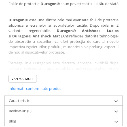
Nokia
Umidigi
Foliile de protecție
Duragon®
spun povestea stilului tău de viață
!
Nothing
verykool
Duragon®
este una dintre cele mai avansate folii de protecție
OnePlus
Vivo
siliconica a ecranelor si suprafetelor tactile. Disponibila în 2
Oppo
Vodafone
variante regenerabile,
Duragon® Antishock Lucios
si
Duragon® Antishock Mat
(Antireflexie), datorita tehnologiei
Orange
Wacom
de absorbtie a socurilor, va oferi protecția de care ai nevoie
Oukitel
Xiaomi
impotriva zgarieturilor, prafului, murdariei si va prelungi aspectul
de nou al dispozitivelor protejate.
Palm
Yezz
Întreaga linie Duragon® este discreta, aproape invizibilă dupa
Panasonic
Zamolxe
aplicare, rezistenta la apa, durabila si auto-regenerativa. Are o
Plum
ZTE
sensibilitate ridicată la atingere, iar luminozitatea afișajului este
complet păstrată.
VEZI MAI MULT
Posh
Informatii conformitate produs
Folia Duragon® vine insotita de un kit complet de instalare ce
Qmobile
conține:
Razer
Caracteristici
1 x folie display
1 x șervețel microfibră
Realme
Review-uri
(0)
1 x mini spray gel
Samsung
1 x mini racletă
Blog
Fiecare folie este tăiată astfel încât să fie compatibilă cu modelul
Sharp