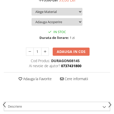
119,00 Lei
99,00 Lei
iQOO
Motorola
Opel
Itel
Nokia
Peugeot
Jolla
OnePlus
Porsche
Kyocera
Oppo
Renault
IN STOC
Lava
Oukitel
Seat
Durata de livrare:
1 zi
Leeco
Plum
Skoda
ADAUGA IN COS
Lenovo
Realme
Ssangyong
Cod Produs:
DURAGON08145
LG
Samsung
Subaru
Ai nevoie de ajutor?
0737431800
Maxwest
Sanko
Suzuki
Meizu
T-Mobile
Tesla
Adauga la Favorite
Cere informatii
Micromax
TCL
Toyota
Microsoft
Tecno
Volkswagen
Motorola
UGEE
Volvo
Descriere
Nio
Ulefone