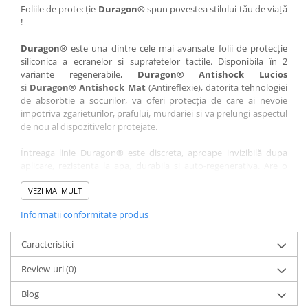
Nokia
Umidigi
Foliile de protecție
Duragon®
spun povestea stilului tău de viață
!
Nothing
verykool
Duragon®
este una dintre cele mai avansate folii de protecție
OnePlus
Vivo
siliconica a ecranelor si suprafetelor tactile. Disponibila în 2
Oppo
Vodafone
variante regenerabile,
Duragon® Antishock Lucios
si
Duragon® Antishock Mat
(Antireflexie), datorita tehnologiei
Orange
Wacom
de absorbtie a socurilor, va oferi protecția de care ai nevoie
Oukitel
Xiaomi
impotriva zgarieturilor, prafului, murdariei si va prelungi aspectul
de nou al dispozitivelor protejate.
Palm
Yezz
Întreaga linie Duragon® este discreta, aproape invizibilă dupa
Panasonic
Zamolxe
aplicare, rezistenta la apa, durabila si auto-regenerativa. Are o
Plum
ZTE
sensibilitate ridicată la atingere, iar luminozitatea afișajului este
complet păstrată.
VEZI MAI MULT
Posh
Informatii conformitate produs
Folia Duragon® vine insotita de un kit complet de instalare ce
Qmobile
conține:
Razer
Caracteristici
1 x folie display
1 x șervețel microfibră
Realme
Review-uri
(0)
1 x mini spray gel
Samsung
1 x mini racletă
Blog
Fiecare folie este tăiată astfel încât să fie compatibilă cu modelul
Sharp