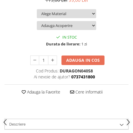
119,00 Lei
99,00 Lei
iQOO
Motorola
Opel
Itel
Nokia
Peugeot
Jolla
OnePlus
Porsche
Kyocera
Oppo
Renault
IN STOC
Lava
Oukitel
Seat
Durata de livrare:
1 zi
Leeco
Plum
Skoda
ADAUGA IN COS
Lenovo
Realme
Ssangyong
Cod Produs:
DURAGON04058
LG
Samsung
Subaru
Ai nevoie de ajutor?
0737431800
Maxwest
Sanko
Suzuki
Meizu
T-Mobile
Tesla
Adauga la Favorite
Cere informatii
Micromax
TCL
Toyota
Microsoft
Tecno
Volkswagen
Motorola
UGEE
Volvo
Descriere
Nio
Ulefone