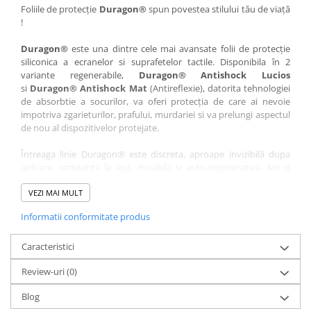
Nokia
Umidigi
Foliile de protecție
Duragon®
spun povestea stilului tău de viață
!
Nothing
verykool
Duragon®
este una dintre cele mai avansate folii de protecție
OnePlus
Vivo
siliconica a ecranelor si suprafetelor tactile. Disponibila în 2
Oppo
Vodafone
variante regenerabile,
Duragon® Antishock Lucios
si
Duragon® Antishock Mat
(Antireflexie), datorita tehnologiei
Orange
Wacom
de absorbtie a socurilor, va oferi protecția de care ai nevoie
Oukitel
Xiaomi
impotriva zgarieturilor, prafului, murdariei si va prelungi aspectul
de nou al dispozitivelor protejate.
Palm
Yezz
Întreaga linie Duragon® este discreta, aproape invizibilă dupa
Panasonic
Zamolxe
aplicare, rezistenta la apa, durabila si auto-regenerativa. Are o
Plum
ZTE
sensibilitate ridicată la atingere, iar luminozitatea afișajului este
complet păstrată.
VEZI MAI MULT
Posh
Informatii conformitate produs
Folia Duragon® vine insotita de un kit complet de instalare ce
Qmobile
conține:
Razer
Caracteristici
1 x folie display
1 x șervețel microfibră
Realme
Review-uri
(0)
1 x mini spray gel
Samsung
1 x mini racletă
Blog
Fiecare folie este tăiată astfel încât să fie compatibilă cu modelul
Sharp