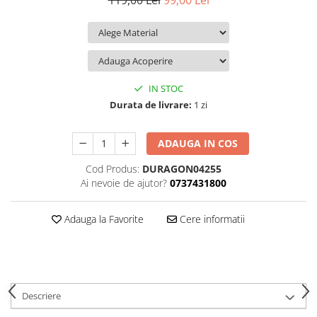
119,00 Lei
99,00 Lei
iQOO
Motorola
Opel
Itel
Nokia
Peugeot
Jolla
OnePlus
Porsche
Kyocera
Oppo
Renault
IN STOC
Lava
Oukitel
Seat
Durata de livrare:
1 zi
Leeco
Plum
Skoda
ADAUGA IN COS
Lenovo
Realme
Ssangyong
Cod Produs:
DURAGON04255
LG
Samsung
Subaru
Ai nevoie de ajutor?
0737431800
Maxwest
Sanko
Suzuki
Meizu
T-Mobile
Tesla
Adauga la Favorite
Cere informatii
Micromax
TCL
Toyota
Microsoft
Tecno
Volkswagen
Motorola
UGEE
Volvo
Descriere
Nio
Ulefone