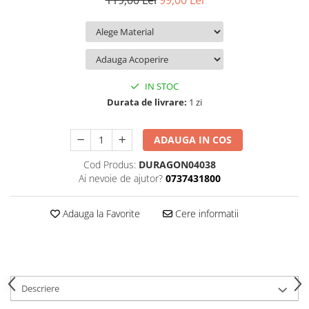
119,00 Lei
99,00 Lei
iQOO
Motorola
Opel
Itel
Nokia
Peugeot
Jolla
OnePlus
Porsche
Kyocera
Oppo
Renault
IN STOC
Lava
Oukitel
Seat
Durata de livrare:
1 zi
Leeco
Plum
Skoda
ADAUGA IN COS
Lenovo
Realme
Ssangyong
Cod Produs:
DURAGON04038
LG
Samsung
Subaru
Ai nevoie de ajutor?
0737431800
Maxwest
Sanko
Suzuki
Meizu
T-Mobile
Tesla
Adauga la Favorite
Cere informatii
Micromax
TCL
Toyota
Microsoft
Tecno
Volkswagen
Motorola
UGEE
Volvo
Descriere
Nio
Ulefone