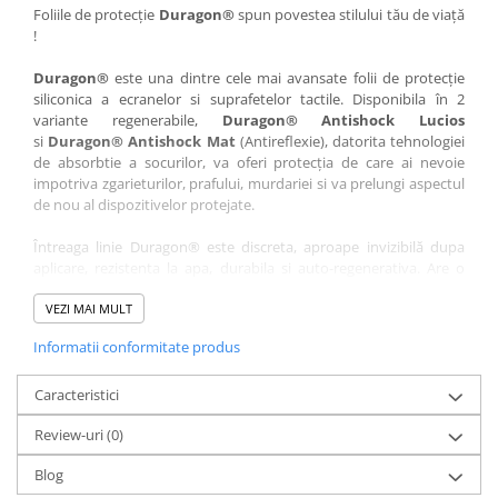
Nokia
Umidigi
Foliile de protecție
Duragon®
spun povestea stilului tău de viață
!
Nothing
verykool
Duragon®
este una dintre cele mai avansate folii de protecție
OnePlus
Vivo
siliconica a ecranelor si suprafetelor tactile. Disponibila în 2
Oppo
Vodafone
variante regenerabile,
Duragon® Antishock Lucios
si
Duragon® Antishock Mat
(Antireflexie), datorita tehnologiei
Orange
Wacom
de absorbtie a socurilor, va oferi protecția de care ai nevoie
Oukitel
Xiaomi
impotriva zgarieturilor, prafului, murdariei si va prelungi aspectul
de nou al dispozitivelor protejate.
Palm
Yezz
Întreaga linie Duragon® este discreta, aproape invizibilă dupa
Panasonic
Zamolxe
aplicare, rezistenta la apa, durabila si auto-regenerativa. Are o
Plum
ZTE
sensibilitate ridicată la atingere, iar luminozitatea afișajului este
complet păstrată.
VEZI MAI MULT
Posh
Informatii conformitate produs
Folia Duragon® vine insotita de un kit complet de instalare ce
Qmobile
conține:
Razer
Caracteristici
1 x folie display
1 x șervețel microfibră
Realme
Review-uri
(0)
1 x mini spray gel
Samsung
1 x mini racletă
Blog
Fiecare folie este tăiată astfel încât să fie compatibilă cu modelul
Sharp