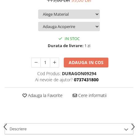
119,00 Lei
99,00 Lei
iQOO
Motorola
Opel
Itel
Nokia
Peugeot
Jolla
OnePlus
Porsche
Kyocera
Oppo
Renault
IN STOC
Lava
Oukitel
Seat
Durata de livrare:
1 zi
Leeco
Plum
Skoda
ADAUGA IN COS
Lenovo
Realme
Ssangyong
Cod Produs:
DURAGON09294
LG
Samsung
Subaru
Ai nevoie de ajutor?
0737431800
Maxwest
Sanko
Suzuki
Meizu
T-Mobile
Tesla
Adauga la Favorite
Cere informatii
Micromax
TCL
Toyota
Microsoft
Tecno
Volkswagen
Motorola
UGEE
Volvo
Descriere
Nio
Ulefone