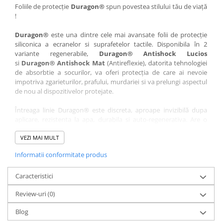
Nokia
Umidigi
Foliile de protecție
Duragon®
spun povestea stilului tău de viață
!
Nothing
verykool
Duragon®
este una dintre cele mai avansate folii de protecție
OnePlus
Vivo
siliconica a ecranelor si suprafetelor tactile. Disponibila în 2
Oppo
Vodafone
variante regenerabile,
Duragon® Antishock Lucios
si
Duragon® Antishock Mat
(Antireflexie), datorita tehnologiei
Orange
Wacom
de absorbtie a socurilor, va oferi protecția de care ai nevoie
Oukitel
Xiaomi
impotriva zgarieturilor, prafului, murdariei si va prelungi aspectul
de nou al dispozitivelor protejate.
Palm
Yezz
Întreaga linie Duragon® este discreta, aproape invizibilă dupa
Panasonic
Zamolxe
aplicare, rezistenta la apa, durabila si auto-regenerativa. Are o
Plum
ZTE
sensibilitate ridicată la atingere, iar luminozitatea afișajului este
complet păstrată.
VEZI MAI MULT
Posh
Informatii conformitate produs
Folia Duragon® vine insotita de un kit complet de instalare ce
Qmobile
conține:
Razer
Caracteristici
1 x folie display
1 x șervețel microfibră
Realme
Review-uri
(0)
1 x mini spray gel
Samsung
1 x mini racletă
Blog
Fiecare folie este tăiată astfel încât să fie compatibilă cu modelul
Sharp