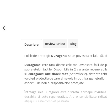
Haier
Huawei
Lexus
Skmei
Honor
HUION
Maserati
Suunto
HP
Icemobile
Mazda
The iHealth
HTC
Infinix
Mercedes-Benz
vivo
Huawei
itel
MG
Xiaomi
Icemobile
Lenovo
Mini Cooper
Review-uri
(0)
Blog
Descriere
Infinix
LG
Mitsubishi
Intex
Microsoft
Nissan
Foliile de protecție
Duragon®
spun povestea stilului tău d
iQOO
Motorola
Opel
Duragon®
este una dintre cele mai avansate folii de pr
suprafetelor tactile. Disponibila în 2 variante regenerabil
Itel
Nokia
Peugeot
si
Duragon® Antishock Mat
(Antireflexie), datorita teh
Jolla
OnePlus
Porsche
va oferi protecția de care ai nevoie impotriva zgarieturilor,
aspectul de nou al dispozitivelor protejate.
Kyocera
Oppo
Renault
Întreaga linie Duragon® este discreta, aproape invizibilă 
Lava
Oukitel
Seat
durabila si auto-regenerativa. Are o sensibilitate ridica
Leeco
Plum
Skoda
afișajului este complet păstrată.