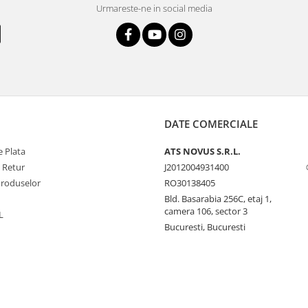
Urmareste-ne in social media
DATE COMERCIALE
 Plata
ATS NOVUS S.R.L.
e Retur
J2012004931400
Produselor
RO30138405
Bld. Basarabia 256C, etaj 1,
camera 106, sector 3
L
Bucuresti, Bucuresti