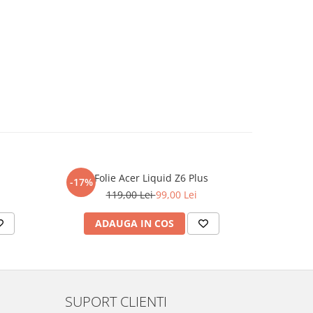
Folie Acer Liquid Z6 Plus
F
-17%
-17%
119,00 Lei
99,00 Lei
ADAUGA IN COS
AD
SUPORT CLIENTI