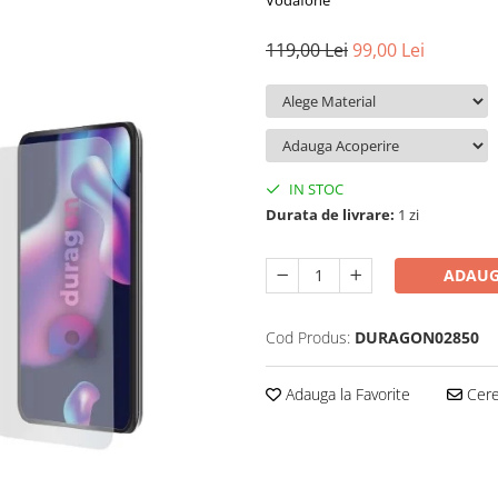
Vodafone
119,00 Lei
99,00 Lei
IN STOC
Durata de livrare:
1 zi
ADAUG
Cod Produs:
DURAGON02850
Adauga la Favorite
Cere 