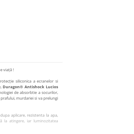
e viață !
otecție siliconica a ecranelor si
e,
Duragon® Antishock Lucios
nologiei de absorbtie a socurilor,
 prafului, murdariei si va prelungi
dupa aplicare, rezistenta la apa,
tă la atingere, iar luminozitatea