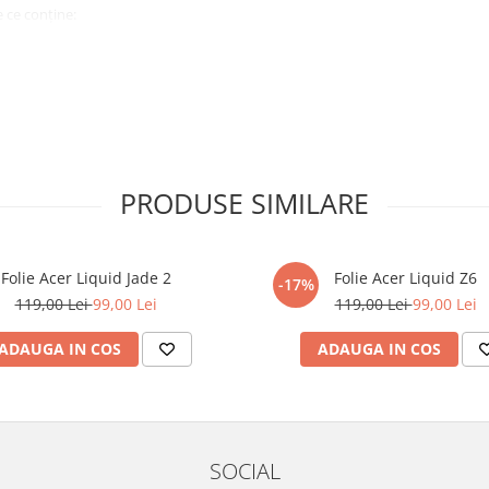
 ce conține:
ă cu modelul menționat în titlul
xperienta anterioara cu produse
PRODUSE SIMILARE
ului te vor ghida pas cu pas catre
tentie sporita in urmatoarele ore
ata, insa dispozitivul va fi complet
Folie Acer Liquid Jade 2
Folie Acer Liquid Z6
-17%
119,00 Lei
99,00 Lei
119,00 Lei
99,00 Lei
elul următor !
ADAUGA IN COS
ADAUGA IN COS
SOCIAL