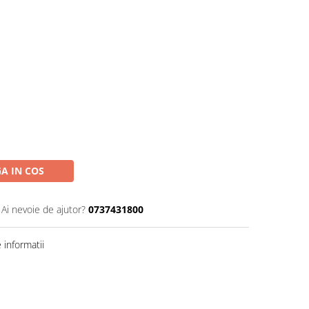
A IN COS
Ai nevoie de ajutor?
0737431800
informatii