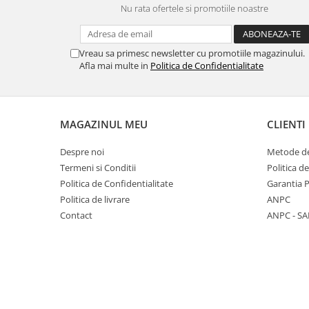
Nu rata ofertele si promotiile noastre
Panasonic
Zamolxe
Plum
ZTE
Vreau sa primesc newsletter cu promotiile magazinului.
Posh
Afla mai multe in
Politica de Confidentialitate
Qmobile
Razer
Realme
MAGAZINUL MEU
CLIENTI
Samsung
Despre noi
Metode de
Sharp
Termeni si Conditii
Politica d
Sonim
Politica de Confidentialitate
Garantia 
Politica de livrare
ANPC
Sony
Contact
ANPC - SA
T-mobile
TCL
Tecno
Ulefone