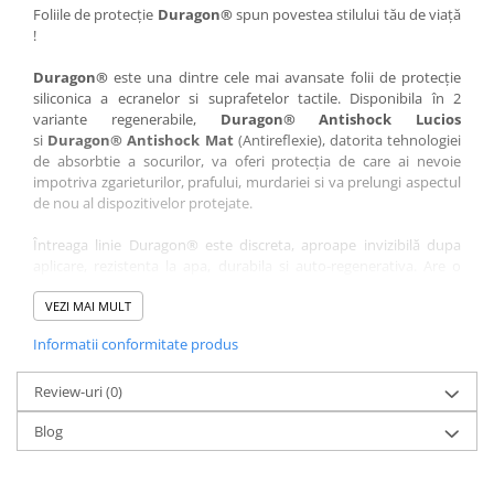
Nokia
Umidigi
Foliile de protecție
Duragon®
spun povestea stilului tău de viață
!
Nothing
verykool
Duragon®
este una dintre cele mai avansate folii de protecție
OnePlus
Vivo
siliconica a ecranelor si suprafetelor tactile. Disponibila în 2
Oppo
Vodafone
variante regenerabile,
Duragon® Antishock Lucios
si
Duragon® Antishock Mat
(Antireflexie), datorita tehnologiei
Orange
Wacom
de absorbtie a socurilor, va oferi protecția de care ai nevoie
Oukitel
Xiaomi
impotriva zgarieturilor, prafului, murdariei si va prelungi aspectul
de nou al dispozitivelor protejate.
Palm
Yezz
Întreaga linie Duragon® este discreta, aproape invizibilă dupa
Panasonic
Zamolxe
aplicare, rezistenta la apa, durabila si auto-regenerativa. Are o
Plum
ZTE
sensibilitate ridicată la atingere, iar luminozitatea afișajului este
complet păstrată.
VEZI MAI MULT
Posh
Informatii conformitate produs
Folia Duragon® vine insotita de un kit complet de instalare ce
Qmobile
conține:
Razer
Review-uri
1 x folie display
(0)
1 x șervețel microfibră
Realme
Blog
1 x mini spray gel
Samsung
1 x mini racletă
Fiecare folie este tăiată astfel încât să fie compatibilă cu modelul
Sharp