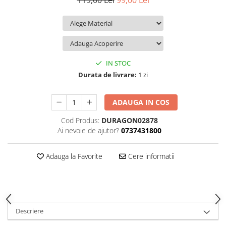
119,00 Lei
99,00 Lei
iQOO
Motorola
Opel
Itel
Nokia
Peugeot
Jolla
OnePlus
Porsche
Kyocera
Oppo
Renault
IN STOC
Lava
Oukitel
Seat
Durata de livrare:
1 zi
Leeco
Plum
Skoda
ADAUGA IN COS
Lenovo
Realme
Ssangyong
Cod Produs:
DURAGON02878
LG
Samsung
Subaru
Ai nevoie de ajutor?
0737431800
Maxwest
Sanko
Suzuki
Meizu
T-Mobile
Tesla
Adauga la Favorite
Cere informatii
Micromax
TCL
Toyota
Microsoft
Tecno
Volkswagen
Motorola
UGEE
Volvo
Descriere
Nio
Ulefone