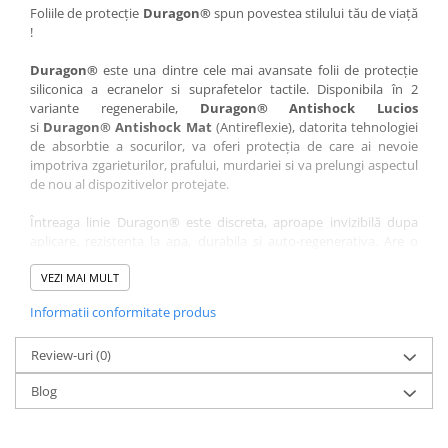
Nokia
Umidigi
Foliile de protecție
Duragon®
spun povestea stilului tău de viață
!
Nothing
verykool
Duragon®
este una dintre cele mai avansate folii de protecție
OnePlus
Vivo
siliconica a ecranelor si suprafetelor tactile. Disponibila în 2
Oppo
Vodafone
variante regenerabile,
Duragon® Antishock Lucios
si
Duragon® Antishock Mat
(Antireflexie), datorita tehnologiei
Orange
Wacom
de absorbtie a socurilor, va oferi protecția de care ai nevoie
Oukitel
Xiaomi
impotriva zgarieturilor, prafului, murdariei si va prelungi aspectul
de nou al dispozitivelor protejate.
Palm
Yezz
Întreaga linie Duragon® este discreta, aproape invizibilă dupa
Panasonic
Zamolxe
aplicare, rezistenta la apa, durabila si auto-regenerativa. Are o
Plum
ZTE
sensibilitate ridicată la atingere, iar luminozitatea afișajului este
complet păstrată.
VEZI MAI MULT
Posh
Informatii conformitate produs
Folia Duragon® vine insotita de un kit complet de instalare ce
Qmobile
conține:
Razer
Review-uri
1 x folie display
(0)
1 x șervețel microfibră
Realme
Blog
1 x mini spray gel
Samsung
1 x mini racletă
Fiecare folie este tăiată astfel încât să fie compatibilă cu modelul
Sharp