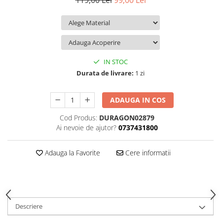
119,00 Lei
99,00 Lei
iQOO
Motorola
Opel
Itel
Nokia
Peugeot
Jolla
OnePlus
Porsche
Kyocera
Oppo
Renault
IN STOC
Lava
Oukitel
Seat
Durata de livrare:
1 zi
Leeco
Plum
Skoda
ADAUGA IN COS
Lenovo
Realme
Ssangyong
Cod Produs:
DURAGON02879
LG
Samsung
Subaru
Ai nevoie de ajutor?
0737431800
Maxwest
Sanko
Suzuki
Meizu
T-Mobile
Tesla
Adauga la Favorite
Cere informatii
Micromax
TCL
Toyota
Microsoft
Tecno
Volkswagen
Motorola
UGEE
Volvo
Descriere
Nio
Ulefone