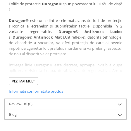
Nokia
Umidigi
Foliile de protecție
Duragon®
spun povestea stilului tău de viață
!
Nothing
verykool
Duragon®
este una dintre cele mai avansate folii de protecție
OnePlus
Vivo
siliconica a ecranelor si suprafetelor tactile. Disponibila în 2
Oppo
Vodafone
variante regenerabile,
Duragon® Antishock Lucios
si
Duragon® Antishock Mat
(Antireflexie), datorita tehnologiei
Orange
Wacom
de absorbtie a socurilor, va oferi protecția de care ai nevoie
Oukitel
Xiaomi
impotriva zgarieturilor, prafului, murdariei si va prelungi aspectul
de nou al dispozitivelor protejate.
Palm
Yezz
Întreaga linie Duragon® este discreta, aproape invizibilă dupa
Panasonic
Zamolxe
aplicare, rezistenta la apa, durabila si auto-regenerativa. Are o
Plum
ZTE
sensibilitate ridicată la atingere, iar luminozitatea afișajului este
complet păstrată.
VEZI MAI MULT
Posh
Informatii conformitate produs
Folia Duragon® vine insotita de un kit complet de instalare ce
Qmobile
conține:
Razer
Review-uri
1 x folie display
(0)
1 x șervețel microfibră
Realme
Blog
1 x mini spray gel
Samsung
1 x mini racletă
Fiecare folie este tăiată astfel încât să fie compatibilă cu modelul
Sharp