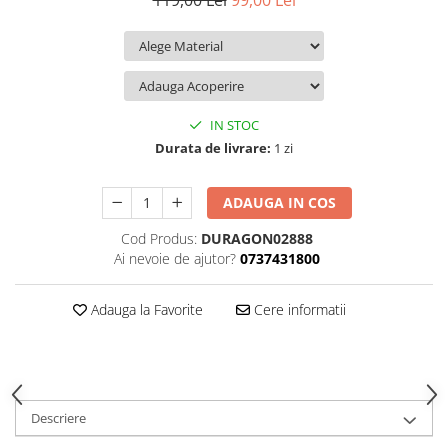
119,00 Lei
99,00 Lei
iQOO
Motorola
Opel
Itel
Nokia
Peugeot
Jolla
OnePlus
Porsche
Kyocera
Oppo
Renault
IN STOC
Lava
Oukitel
Seat
Durata de livrare:
1 zi
Leeco
Plum
Skoda
ADAUGA IN COS
Lenovo
Realme
Ssangyong
Cod Produs:
DURAGON02888
LG
Samsung
Subaru
Ai nevoie de ajutor?
0737431800
Maxwest
Sanko
Suzuki
Meizu
T-Mobile
Tesla
Adauga la Favorite
Cere informatii
Micromax
TCL
Toyota
Microsoft
Tecno
Volkswagen
Motorola
UGEE
Volvo
Descriere
Nio
Ulefone