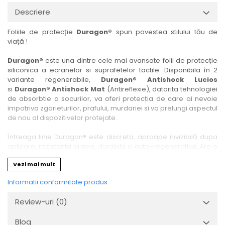
Nokia
Umidigi
Descriere
Nothing
verykool
Foliile de protecție
Duragon®
spun povestea stilului tău de
OnePlus
Vivo
viață !
Oppo
Vodafone
Duragon®
este una dintre cele mai avansate folii de protecție
Orange
Wacom
siliconica a ecranelor si suprafetelor tactile. Disponibila în 2
variante regenerabile,
Duragon® Antishock Lucios
Oukitel
Xiaomi
si
Duragon® Antishock Mat
(Antireflexie), datorita tehnologiei
Palm
Yezz
de absorbtie a socurilor, va oferi protecția de care ai nevoie
impotriva zgarieturilor, prafului, murdariei si va prelungi aspectul
Panasonic
Zamolxe
de nou al dispozitivelor protejate.
Plum
ZTE
Întreaga linie Duragon® este discreta, aproape invizibilă dupa
Posh
aplicare, rezistenta la apa, durabila si auto-regenerativa. Are o
sensibilitate ridicată la atingere, iar luminozitatea afișajului este
Qmobile
Vezi mai mult
complet păstrată.
Razer
Informatii conformitate produs
Folia Duragon® vine insotita de un kit complet de instalare ce
Realme
conține:
Review-uri
(0)
1 x folie display
Samsung
1 x șervețel microfibră
Blog
Sharp
1 x mini spray gel