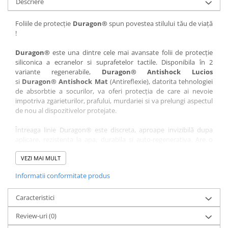
Descriere
Nokia
Umidigi
Nothing
verykool
Foliile de protecție
Duragon®
spun povestea stilului tău de viață
!
OnePlus
Vivo
Oppo
Vodafone
Duragon®
este una dintre cele mai avansate folii de protecție
siliconica a ecranelor si suprafetelor tactile. Disponibila în 2
Orange
Wacom
variante regenerabile,
Duragon® Antishock Lucios
si
Duragon® Antishock Mat
(Antireflexie), datorita tehnologiei
Oukitel
Xiaomi
de absorbtie a socurilor, va oferi protecția de care ai nevoie
Palm
Yezz
impotriva zgarieturilor, prafului, murdariei si va prelungi aspectul
de nou al dispozitivelor protejate.
Panasonic
Zamolxe
Întreaga linie Duragon® este discreta, aproape invizibilă dupa
Plum
ZTE
aplicare, rezistenta la apa, durabila si auto-regenerativa. Are o
Posh
sensibilitate ridicată la atingere, iar luminozitatea afișajului este
complet păstrată.
VEZI MAI MULT
Qmobile
Informatii conformitate produs
Folia Duragon® vine insotita de un kit complet de instalare ce
Razer
conține:
Realme
Caracteristici
1 x folie display
1 x șervețel microfibră
Samsung
Review-uri
(0)
1 x mini spray gel
Sharp
1 x mini racletă