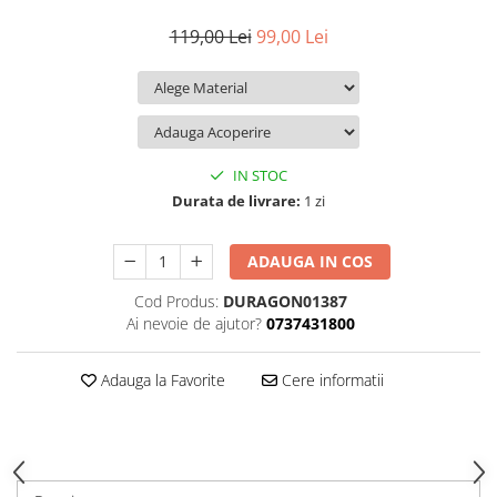
iQOO
Motorola
Opel
119,00 Lei
99,00 Lei
Itel
Nokia
Peugeot
Jolla
OnePlus
Porsche
Kyocera
Oppo
Renault
Lava
Oukitel
Seat
IN STOC
Leeco
Plum
Skoda
Durata de livrare:
1 zi
Lenovo
Realme
Ssangyong
ADAUGA IN COS
LG
Samsung
Subaru
Cod Produs:
DURAGON01387
Maxwest
Sanko
Suzuki
Ai nevoie de ajutor?
0737431800
Meizu
T-Mobile
Tesla
Micromax
TCL
Toyota
Adauga la Favorite
Cere informatii
Microsoft
Tecno
Volkswagen
Motorola
UGEE
Volvo
Nio
Ulefone