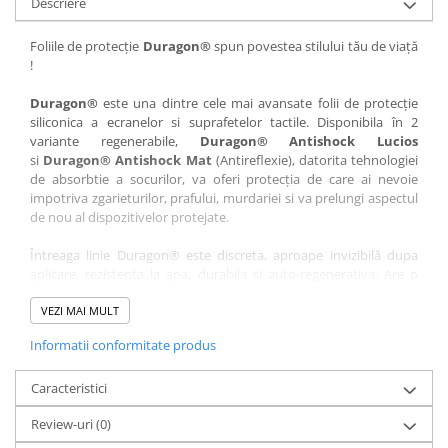
Descriere
Nokia
Umidigi
Nothing
verykool
Foliile de protecție
Duragon®
spun povestea stilului tău de viață
!
OnePlus
Vivo
Oppo
Vodafone
Duragon®
este una dintre cele mai avansate folii de protecție
siliconica a ecranelor si suprafetelor tactile. Disponibila în 2
Orange
Wacom
variante regenerabile,
Duragon® Antishock Lucios
si
Duragon® Antishock Mat
(Antireflexie), datorita tehnologiei
Oukitel
Xiaomi
de absorbtie a socurilor, va oferi protecția de care ai nevoie
Palm
Yezz
impotriva zgarieturilor, prafului, murdariei si va prelungi aspectul
de nou al dispozitivelor protejate.
Panasonic
Zamolxe
Întreaga linie Duragon® este discreta, aproape invizibilă dupa
Plum
ZTE
aplicare, rezistenta la apa, durabila si auto-regenerativa. Are o
Posh
sensibilitate ridicată la atingere, iar luminozitatea afișajului este
complet păstrată.
VEZI MAI MULT
Qmobile
Informatii conformitate produs
Folia Duragon® vine insotita de un kit complet de instalare ce
Razer
conține:
Realme
Caracteristici
1 x folie display
1 x șervețel microfibră
Samsung
Review-uri
(0)
1 x mini spray gel
Sharp
1 x mini racletă