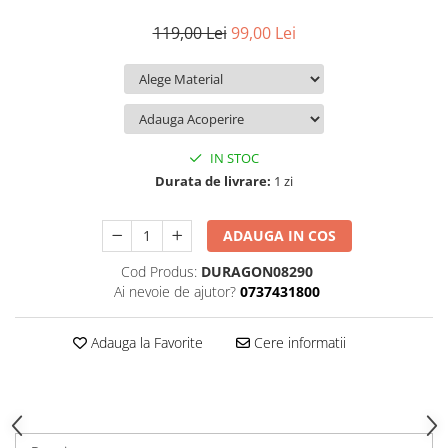
iQOO
Motorola
Opel
119,00 Lei
99,00 Lei
Itel
Nokia
Peugeot
Jolla
OnePlus
Porsche
Kyocera
Oppo
Renault
Lava
Oukitel
Seat
IN STOC
Leeco
Plum
Skoda
Durata de livrare:
1 zi
Lenovo
Realme
Ssangyong
ADAUGA IN COS
LG
Samsung
Subaru
Cod Produs:
DURAGON08290
Maxwest
Sanko
Suzuki
Ai nevoie de ajutor?
0737431800
Meizu
T-Mobile
Tesla
Micromax
TCL
Toyota
Adauga la Favorite
Cere informatii
Microsoft
Tecno
Volkswagen
Motorola
UGEE
Volvo
Nio
Ulefone