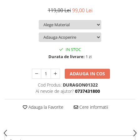
iQOO
Motorola
Opel
119,00 Lei
99,00 Lei
Itel
Nokia
Peugeot
Jolla
OnePlus
Porsche
Kyocera
Oppo
Renault
Lava
Oukitel
Seat
IN STOC
Leeco
Plum
Skoda
Durata de livrare:
1 zi
Lenovo
Realme
Ssangyong
ADAUGA IN COS
LG
Samsung
Subaru
Cod Produs:
DURAGON01322
Maxwest
Sanko
Suzuki
Ai nevoie de ajutor?
0737431800
Meizu
T-Mobile
Tesla
Micromax
TCL
Toyota
Adauga la Favorite
Cere informatii
Microsoft
Tecno
Volkswagen
Motorola
UGEE
Volvo
Nio
Ulefone