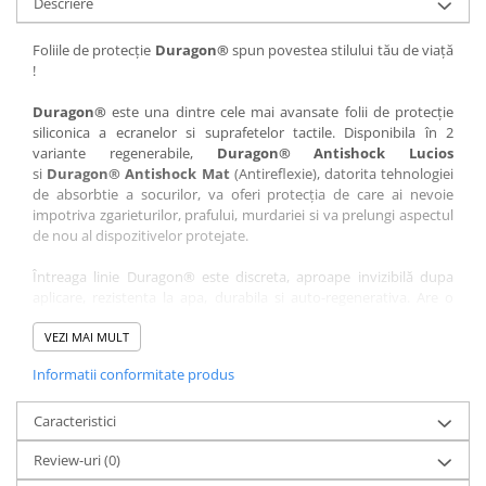
Descriere
Nokia
Umidigi
Nothing
verykool
Foliile de protecție
Duragon®
spun povestea stilului tău de viață
!
OnePlus
Vivo
Oppo
Vodafone
Duragon®
este una dintre cele mai avansate folii de protecție
siliconica a ecranelor si suprafetelor tactile. Disponibila în 2
Orange
Wacom
variante regenerabile,
Duragon® Antishock Lucios
si
Duragon® Antishock Mat
(Antireflexie), datorita tehnologiei
Oukitel
Xiaomi
de absorbtie a socurilor, va oferi protecția de care ai nevoie
Palm
Yezz
impotriva zgarieturilor, prafului, murdariei si va prelungi aspectul
de nou al dispozitivelor protejate.
Panasonic
Zamolxe
Întreaga linie Duragon® este discreta, aproape invizibilă dupa
Plum
ZTE
aplicare, rezistenta la apa, durabila si auto-regenerativa. Are o
Posh
sensibilitate ridicată la atingere, iar luminozitatea afișajului este
complet păstrată.
VEZI MAI MULT
Qmobile
Informatii conformitate produs
Folia Duragon® vine insotita de un kit complet de instalare ce
Razer
conține:
Realme
Caracteristici
1 x folie display
1 x șervețel microfibră
Samsung
Review-uri
(0)
1 x mini spray gel
Sharp
1 x mini racletă