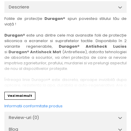
Nokia
Umidigi
Descriere
Nothing
verykool
Foliile de protecție
Duragon®
spun povestea stilului tău de
OnePlus
Vivo
viață !
Oppo
Vodafone
Duragon®
este una dintre cele mai avansate folii de protecție
Orange
Wacom
siliconica a ecranelor si suprafetelor tactile. Disponibila în 2
variante regenerabile,
Duragon® Antishock Lucios
Oukitel
Xiaomi
si
Duragon® Antishock Mat
(Antireflexie), datorita tehnologiei
Palm
Yezz
de absorbtie a socurilor, va oferi protecția de care ai nevoie
impotriva zgarieturilor, prafului, murdariei si va prelungi aspectul
Panasonic
Zamolxe
de nou al dispozitivelor protejate.
Plum
ZTE
Întreaga linie Duragon® este discreta, aproape invizibilă dupa
Posh
aplicare, rezistenta la apa, durabila si auto-regenerativa. Are o
sensibilitate ridicată la atingere, iar luminozitatea afișajului este
Qmobile
Vezi mai mult
complet păstrată.
Razer
Informatii conformitate produs
Folia Duragon® vine insotita de un kit complet de instalare ce
Realme
conține:
Review-uri
(0)
1 x folie display
Samsung
1 x șervețel microfibră
Blog
Sharp
1 x mini spray gel