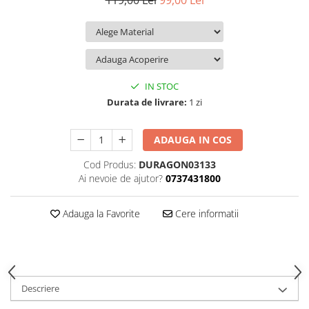
119,00 Lei
99,00 Lei
iQOO
Motorola
Opel
Itel
Nokia
Peugeot
Jolla
OnePlus
Porsche
Kyocera
Oppo
Renault
IN STOC
Lava
Oukitel
Seat
Durata de livrare:
1 zi
Leeco
Plum
Skoda
ADAUGA IN COS
Lenovo
Realme
Ssangyong
Cod Produs:
DURAGON03133
LG
Samsung
Subaru
Ai nevoie de ajutor?
0737431800
Maxwest
Sanko
Suzuki
Meizu
T-Mobile
Tesla
Adauga la Favorite
Cere informatii
Micromax
TCL
Toyota
Microsoft
Tecno
Volkswagen
Motorola
UGEE
Volvo
Descriere
Nio
Ulefone