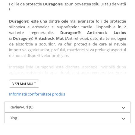
Nokia
Umidigi
Foliile de protecție
Duragon®
spun povestea stilului tău de viață
!
Nothing
verykool
Duragon®
este una dintre cele mai avansate folii de protecție
OnePlus
Vivo
siliconica a ecranelor si suprafetelor tactile. Disponibila în 2
Oppo
Vodafone
variante regenerabile,
Duragon® Antishock Lucios
si
Duragon® Antishock Mat
(Antireflexie), datorita tehnologiei
Orange
Wacom
de absorbtie a socurilor, va oferi protecția de care ai nevoie
Oukitel
Xiaomi
impotriva zgarieturilor, prafului, murdariei si va prelungi aspectul
de nou al dispozitivelor protejate.
Palm
Yezz
Întreaga linie Duragon® este discreta, aproape invizibilă dupa
Panasonic
Zamolxe
aplicare, rezistenta la apa, durabila si auto-regenerativa. Are o
Plum
ZTE
sensibilitate ridicată la atingere, iar luminozitatea afișajului este
complet păstrată.
VEZI MAI MULT
Posh
Informatii conformitate produs
Folia Duragon® vine insotita de un kit complet de instalare ce
Qmobile
conține:
Razer
Review-uri
1 x folie display
(0)
1 x șervețel microfibră
Realme
Blog
1 x mini spray gel
Samsung
1 x mini racletă
Fiecare folie este tăiată astfel încât să fie compatibilă cu modelul
Sharp