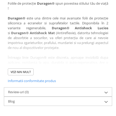
Nokia
Umidigi
Foliile de protecție
Duragon®
spun povestea stilului tău de viață
!
Nothing
verykool
Duragon®
este una dintre cele mai avansate folii de protecție
OnePlus
Vivo
siliconica a ecranelor si suprafetelor tactile. Disponibila în 2
Oppo
Vodafone
variante regenerabile,
Duragon® Antishock Lucios
si
Duragon® Antishock Mat
(Antireflexie), datorita tehnologiei
Orange
Wacom
de absorbtie a socurilor, va oferi protecția de care ai nevoie
Oukitel
Xiaomi
impotriva zgarieturilor, prafului, murdariei si va prelungi aspectul
de nou al dispozitivelor protejate.
Palm
Yezz
Întreaga linie Duragon® este discreta, aproape invizibilă dupa
Panasonic
Zamolxe
aplicare, rezistenta la apa, durabila si auto-regenerativa. Are o
Plum
ZTE
sensibilitate ridicată la atingere, iar luminozitatea afișajului este
complet păstrată.
VEZI MAI MULT
Posh
Informatii conformitate produs
Folia Duragon® vine insotita de un kit complet de instalare ce
Qmobile
conține:
Razer
Review-uri
1 x folie display
(0)
1 x șervețel microfibră
Realme
Blog
1 x mini spray gel
Samsung
1 x mini racletă
Fiecare folie este tăiată astfel încât să fie compatibilă cu modelul
Sharp