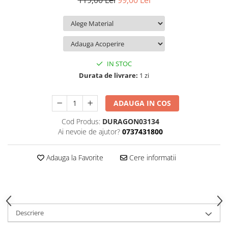
119,00 Lei
99,00 Lei
iQOO
Motorola
Opel
Itel
Nokia
Peugeot
Jolla
OnePlus
Porsche
Kyocera
Oppo
Renault
IN STOC
Lava
Oukitel
Seat
Durata de livrare:
1 zi
Leeco
Plum
Skoda
ADAUGA IN COS
Lenovo
Realme
Ssangyong
Cod Produs:
DURAGON03134
LG
Samsung
Subaru
Ai nevoie de ajutor?
0737431800
Maxwest
Sanko
Suzuki
Meizu
T-Mobile
Tesla
Adauga la Favorite
Cere informatii
Micromax
TCL
Toyota
Microsoft
Tecno
Volkswagen
Motorola
UGEE
Volvo
Descriere
Nio
Ulefone