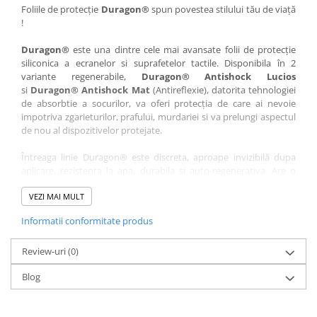
Nokia
Umidigi
Foliile de protecție
Duragon®
spun povestea stilului tău de viață
!
Nothing
verykool
Duragon®
este una dintre cele mai avansate folii de protecție
OnePlus
Vivo
siliconica a ecranelor si suprafetelor tactile. Disponibila în 2
Oppo
Vodafone
variante regenerabile,
Duragon® Antishock Lucios
si
Duragon® Antishock Mat
(Antireflexie), datorita tehnologiei
Orange
Wacom
de absorbtie a socurilor, va oferi protecția de care ai nevoie
Oukitel
Xiaomi
impotriva zgarieturilor, prafului, murdariei si va prelungi aspectul
de nou al dispozitivelor protejate.
Palm
Yezz
Întreaga linie Duragon® este discreta, aproape invizibilă dupa
Panasonic
Zamolxe
aplicare, rezistenta la apa, durabila si auto-regenerativa. Are o
Plum
ZTE
sensibilitate ridicată la atingere, iar luminozitatea afișajului este
complet păstrată.
VEZI MAI MULT
Posh
Informatii conformitate produs
Folia Duragon® vine insotita de un kit complet de instalare ce
Qmobile
conține:
Razer
Review-uri
1 x folie display
(0)
1 x șervețel microfibră
Realme
Blog
1 x mini spray gel
Samsung
1 x mini racletă
Fiecare folie este tăiată astfel încât să fie compatibilă cu modelul
Sharp