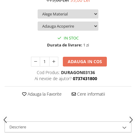
119,00 Lei
99,00 Lei
iQOO
Motorola
Opel
Itel
Nokia
Peugeot
Jolla
OnePlus
Porsche
Kyocera
Oppo
Renault
IN STOC
Lava
Oukitel
Seat
Durata de livrare:
1 zi
Leeco
Plum
Skoda
ADAUGA IN COS
Lenovo
Realme
Ssangyong
Cod Produs:
DURAGON03136
LG
Samsung
Subaru
Ai nevoie de ajutor?
0737431800
Maxwest
Sanko
Suzuki
Meizu
T-Mobile
Tesla
Adauga la Favorite
Cere informatii
Micromax
TCL
Toyota
Microsoft
Tecno
Volkswagen
Motorola
UGEE
Volvo
Descriere
Nio
Ulefone