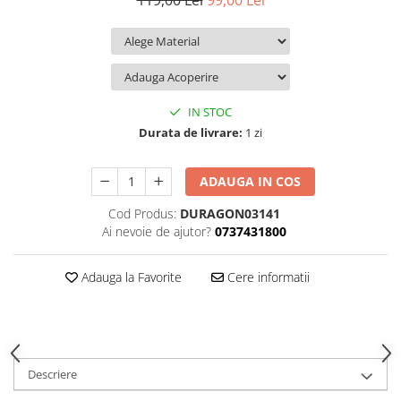
119,00 Lei
99,00 Lei
iQOO
Motorola
Opel
Itel
Nokia
Peugeot
Jolla
OnePlus
Porsche
Kyocera
Oppo
Renault
IN STOC
Lava
Oukitel
Seat
Durata de livrare:
1 zi
Leeco
Plum
Skoda
ADAUGA IN COS
Lenovo
Realme
Ssangyong
Cod Produs:
DURAGON03141
LG
Samsung
Subaru
Ai nevoie de ajutor?
0737431800
Maxwest
Sanko
Suzuki
Meizu
T-Mobile
Tesla
Adauga la Favorite
Cere informatii
Micromax
TCL
Toyota
Microsoft
Tecno
Volkswagen
Motorola
UGEE
Volvo
Descriere
Nio
Ulefone