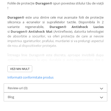
Nokia
Umidigi
Foliile de protecție
Duragon®
spun povestea stilului tău de viață
!
Nothing
verykool
Duragon®
este una dintre cele mai avansate folii de protecție
OnePlus
Vivo
siliconica a ecranelor si suprafetelor tactile. Disponibila în 2
Oppo
Vodafone
variante regenerabile,
Duragon® Antishock Lucios
si
Duragon® Antishock Mat
(Antireflexie), datorita tehnologiei
Orange
Wacom
de absorbtie a socurilor, va oferi protecția de care ai nevoie
Oukitel
Xiaomi
impotriva zgarieturilor, prafului, murdariei si va prelungi aspectul
de nou al dispozitivelor protejate.
Palm
Yezz
Întreaga linie Duragon® este discreta, aproape invizibilă dupa
Panasonic
Zamolxe
aplicare, rezistenta la apa, durabila si auto-regenerativa. Are o
Plum
ZTE
sensibilitate ridicată la atingere, iar luminozitatea afișajului este
complet păstrată.
VEZI MAI MULT
Posh
Informatii conformitate produs
Folia Duragon® vine insotita de un kit complet de instalare ce
Qmobile
conține:
Razer
Review-uri
1 x folie display
(0)
1 x șervețel microfibră
Realme
Blog
1 x mini spray gel
Samsung
1 x mini racletă
Fiecare folie este tăiată astfel încât să fie compatibilă cu modelul
Sharp