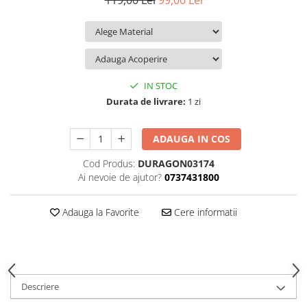
119,00 Lei
99,00 Lei
iQOO
Motorola
Opel
Itel
Nokia
Peugeot
Jolla
OnePlus
Porsche
Kyocera
Oppo
Renault
IN STOC
Lava
Oukitel
Seat
Durata de livrare:
1 zi
Leeco
Plum
Skoda
ADAUGA IN COS
Lenovo
Realme
Ssangyong
Cod Produs:
DURAGON03174
LG
Samsung
Subaru
Ai nevoie de ajutor?
0737431800
Maxwest
Sanko
Suzuki
Meizu
T-Mobile
Tesla
Adauga la Favorite
Cere informatii
Micromax
TCL
Toyota
Microsoft
Tecno
Volkswagen
Motorola
UGEE
Volvo
Descriere
Nio
Ulefone