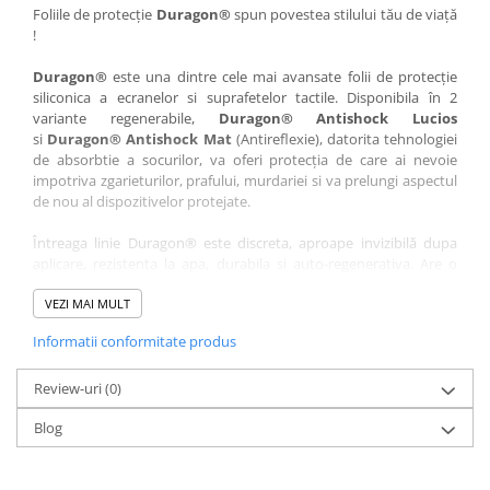
Nokia
Umidigi
Foliile de protecție
Duragon®
spun povestea stilului tău de viață
!
Nothing
verykool
Duragon®
este una dintre cele mai avansate folii de protecție
OnePlus
Vivo
siliconica a ecranelor si suprafetelor tactile. Disponibila în 2
Oppo
Vodafone
variante regenerabile,
Duragon® Antishock Lucios
si
Duragon® Antishock Mat
(Antireflexie), datorita tehnologiei
Orange
Wacom
de absorbtie a socurilor, va oferi protecția de care ai nevoie
Oukitel
Xiaomi
impotriva zgarieturilor, prafului, murdariei si va prelungi aspectul
de nou al dispozitivelor protejate.
Palm
Yezz
Întreaga linie Duragon® este discreta, aproape invizibilă dupa
Panasonic
Zamolxe
aplicare, rezistenta la apa, durabila si auto-regenerativa. Are o
Plum
ZTE
sensibilitate ridicată la atingere, iar luminozitatea afișajului este
complet păstrată.
VEZI MAI MULT
Posh
Informatii conformitate produs
Folia Duragon® vine insotita de un kit complet de instalare ce
Qmobile
conține:
Razer
Review-uri
1 x folie display
(0)
1 x șervețel microfibră
Realme
Blog
1 x mini spray gel
Samsung
1 x mini racletă
Fiecare folie este tăiată astfel încât să fie compatibilă cu modelul
Sharp