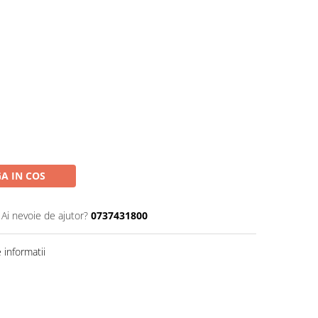
A IN COS
Ai nevoie de ajutor?
0737431800
informatii