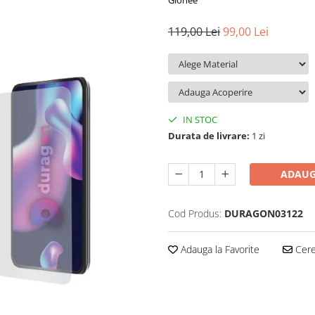
Gionee
119,00 Lei
99,00 Lei
IN STOC
Durata de livrare:
1 zi
ADAUG
Cod Produs:
DURAGON03122
Adauga la Favorite
Cere 