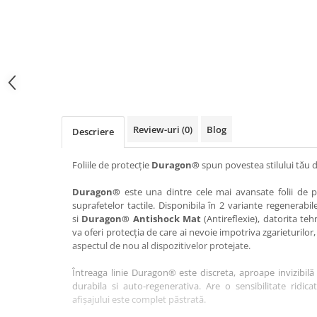
Haier
Huawei
Lexus
Skmei
Honor
HUION
Maserati
Suunto
HP
Icemobile
Mazda
The iHealth
HTC
Infinix
Mercedes-Benz
vivo
Huawei
itel
MG
Xiaomi
Icemobile
Lenovo
Mini Cooper
Review-uri
(0)
Blog
Descriere
Infinix
LG
Mitsubishi
Intex
Microsoft
Nissan
Foliile de protecție
Duragon®
spun povestea stilului tău d
iQOO
Motorola
Opel
Duragon®
este una dintre cele mai avansate folii de pr
suprafetelor tactile. Disponibila în 2 variante regenerabil
Itel
Nokia
Peugeot
si
Duragon® Antishock Mat
(Antireflexie), datorita teh
Jolla
OnePlus
Porsche
va oferi protecția de care ai nevoie impotriva zgarieturilor,
aspectul de nou al dispozitivelor protejate.
Kyocera
Oppo
Renault
Întreaga linie Duragon® este discreta, aproape invizibilă 
Lava
Oukitel
Seat
durabila si auto-regenerativa. Are o sensibilitate ridica
Leeco
Plum
Skoda
afișajului este complet păstrată.