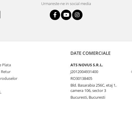
Urmareste-ne in social media
DATE COMERCIALE
 Plata
ATS NOVUS S.R.L.
e Retur
J2012004931400
Produselor
RO30138405
Bld. Basarabia 256C, etaj 1,
camera 106, sector 3
L
Bucuresti, Bucuresti