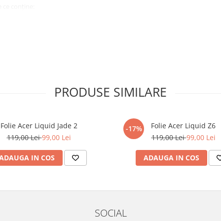
 ce conține:
ă cu modelul menționat în titlul
xperienta anterioara cu produse
PRODUSE SIMILARE
ului te vor ghida pas cu pas catre
tentie sporita in urmatoarele ore
ata, insa dispozitivul va fi complet
Folie Acer Liquid Jade 2
Folie Acer Liquid Z6
-17%
119,00 Lei
99,00 Lei
119,00 Lei
99,00 Lei
elul următor !
ADAUGA IN COS
ADAUGA IN COS
SOCIAL