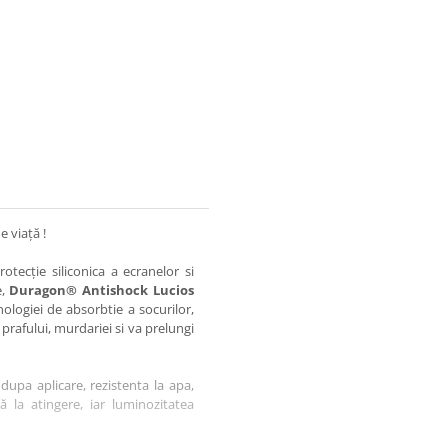
e viață !
otecție siliconica a ecranelor si
e,
Duragon® Antishock Lucios
nologiei de absorbtie a socurilor,
 prafului, murdariei si va prelungi
dupa aplicare, rezistenta la apa,
tă la atingere, iar luminozitatea