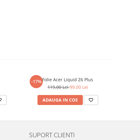
Folie Acer Liquid Z6 Plus
F
-17%
-17%
119,00 Lei
99,00 Lei
ADAUGA IN COS
AD
SUPORT CLIENTI