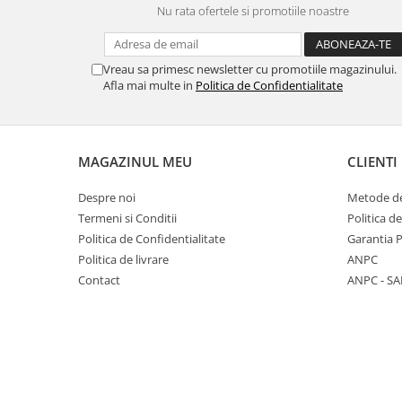
Nu rata ofertele si promotiile noastre
Panasonic
Zamolxe
Plum
ZTE
Vreau sa primesc newsletter cu promotiile magazinului.
Posh
Afla mai multe in
Politica de Confidentialitate
Qmobile
Razer
Realme
MAGAZINUL MEU
CLIENTI
Samsung
Despre noi
Metode de
Sharp
Termeni si Conditii
Politica d
Sonim
Politica de Confidentialitate
Garantia 
Politica de livrare
ANPC
Sony
Contact
ANPC - SA
T-mobile
TCL
Tecno
Ulefone