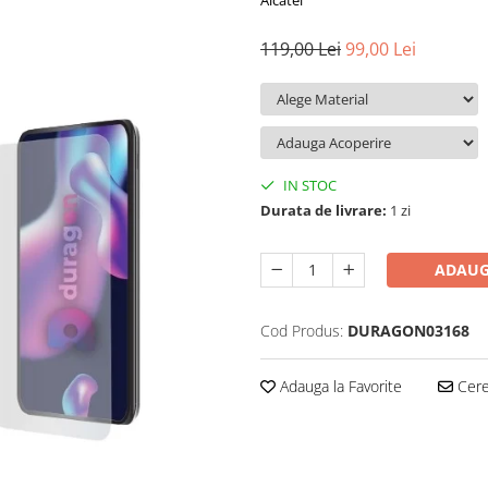
Alcatel
119,00 Lei
99,00 Lei
IN STOC
Durata de livrare:
1 zi
ADAUG
Cod Produs:
DURAGON03168
Adauga la Favorite
Cere 