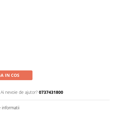
A IN COS
Ai nevoie de ajutor?
0737431800
informatii