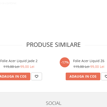
 ce conține:
ă cu modelul menționat în titlul
xperienta anterioara cu produse
PRODUSE SIMILARE
ului te vor ghida pas cu pas catre
tentie sporita in urmatoarele ore
ata, insa dispozitivul va fi complet
Folie Acer Liquid Jade 2
Folie Acer Liquid Z6
-17%
119,00 Lei
99,00 Lei
119,00 Lei
99,00 Lei
elul următor !
ADAUGA IN COS
ADAUGA IN COS
SOCIAL