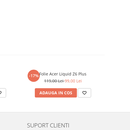
Folie Acer Liquid Z6 Plus
F
-17%
-17%
119,00 Lei
99,00 Lei
ADAUGA IN COS
AD
SUPORT CLIENTI