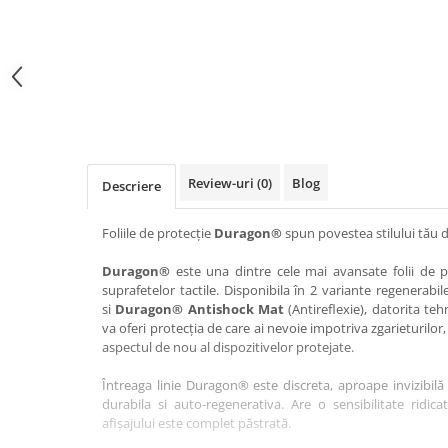
Haier
Huawei
Lexus
Skmei
Honor
HUION
Maserati
Suunto
HP
Icemobile
Mazda
The iHealth
HTC
Infinix
Mercedes-Benz
vivo
Huawei
itel
MG
Xiaomi
Icemobile
Lenovo
Mini Cooper
Review-uri
(0)
Blog
Descriere
Infinix
LG
Mitsubishi
Intex
Microsoft
Nissan
Foliile de protecție
Duragon®
spun povestea stilului tău d
iQOO
Motorola
Opel
Duragon®
este una dintre cele mai avansate folii de pr
suprafetelor tactile. Disponibila în 2 variante regenerabil
Itel
Nokia
Peugeot
si
Duragon® Antishock Mat
(Antireflexie), datorita teh
Jolla
OnePlus
Porsche
va oferi protecția de care ai nevoie impotriva zgarieturilor,
aspectul de nou al dispozitivelor protejate.
Kyocera
Oppo
Renault
Întreaga linie Duragon® este discreta, aproape invizibilă 
Lava
Oukitel
Seat
durabila si auto-regenerativa. Are o sensibilitate ridica
Leeco
Plum
Skoda
afișajului este complet păstrată.