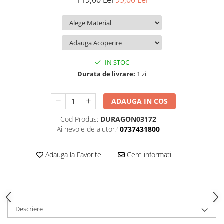
119,00 Lei
99,00 Lei
iQOO
Motorola
Opel
Itel
Nokia
Peugeot
Jolla
OnePlus
Porsche
Kyocera
Oppo
Renault
IN STOC
Lava
Oukitel
Seat
Durata de livrare:
1 zi
Leeco
Plum
Skoda
ADAUGA IN COS
Lenovo
Realme
Ssangyong
Cod Produs:
DURAGON03172
LG
Samsung
Subaru
Ai nevoie de ajutor?
0737431800
Maxwest
Sanko
Suzuki
Meizu
T-Mobile
Tesla
Adauga la Favorite
Cere informatii
Micromax
TCL
Toyota
Microsoft
Tecno
Volkswagen
Motorola
UGEE
Volvo
Descriere
Nio
Ulefone