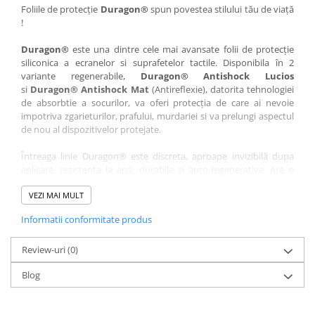
Nokia
Umidigi
Foliile de protecție
Duragon®
spun povestea stilului tău de viață
!
Nothing
verykool
Duragon®
este una dintre cele mai avansate folii de protecție
OnePlus
Vivo
siliconica a ecranelor si suprafetelor tactile. Disponibila în 2
Oppo
Vodafone
variante regenerabile,
Duragon® Antishock Lucios
si
Duragon® Antishock Mat
(Antireflexie), datorita tehnologiei
Orange
Wacom
de absorbtie a socurilor, va oferi protecția de care ai nevoie
Oukitel
Xiaomi
impotriva zgarieturilor, prafului, murdariei si va prelungi aspectul
de nou al dispozitivelor protejate.
Palm
Yezz
Întreaga linie Duragon® este discreta, aproape invizibilă dupa
Panasonic
Zamolxe
aplicare, rezistenta la apa, durabila si auto-regenerativa. Are o
Plum
ZTE
sensibilitate ridicată la atingere, iar luminozitatea afișajului este
complet păstrată.
VEZI MAI MULT
Posh
Informatii conformitate produs
Folia Duragon® vine insotita de un kit complet de instalare ce
Qmobile
conține:
Razer
Review-uri
1 x folie display
(0)
1 x șervețel microfibră
Realme
Blog
1 x mini spray gel
Samsung
1 x mini racletă
Fiecare folie este tăiată astfel încât să fie compatibilă cu modelul
Sharp