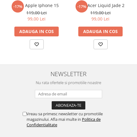
reusita. Se recomanda totusi o manipulare cu atentie sporita in
Folie Apple Iphone 15
Folie Acer Liquid Jade 2
-17%
-17%
Sonim
urmatoarele ore dupa instalare, astfel incat folia sa se stabilizeze
119,00 Lei
119,00 Lei
pe suprafata, insa dispozitivul va fi complet functional.
Sony
99,00 Lei
99,00 Lei
Cu acoperirea
Duragon®
, protectia ecranului trece la nivelul
T-mobile
ADAUGA IN COS
ADAUGA IN COS
următor !
TCL
Tecno
Ulefone
Unnecto
NEWSLETTER
Verykool
Nu rata ofertele si promotiile noastre
Vivo
Vodafone
Wiko
Xiaomi
Vreau sa primesc newsletter cu promotiile
magazinului. Afla mai multe in
Politica de
Xolo
Confidentialitate
Yezz