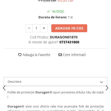
119,00 Lei
99,00 Lei
iQOO
Motorola
Opel
IN STOC
Itel
Nokia
Peugeot
Durata de livrare:
1 zi
Jolla
OnePlus
Porsche
ADAUGA IN COS
Kyocera
Oppo
Renault
Lava
Oukitel
Seat
Cod Produs:
DURAGON01870
Ai nevoie de ajutor?
0737431800
Leeco
Plum
Skoda
Lenovo
Realme
Ssangyong
Adauga la Favorite
Cere informatii
LG
Samsung
Subaru
Maxwest
Sanko
Suzuki
Meizu
T-Mobile
Tesla
Descriere
Micromax
TCL
Toyota
Microsoft
Tecno
Volkswagen
Foliile de protecție
Duragon®
spun povestea stilului tău de viață
!
Motorola
UGEE
Volvo
Nio
Ulefone
Duragon®
este una dintre cele mai avansate folii de protecție
siliconica a ecranelor si suprafetelor tactile. Disponibila în 2