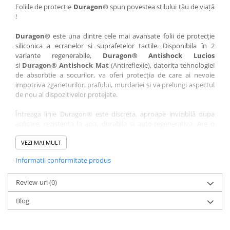
Nokia
Umidigi
Foliile de protecție
Duragon®
spun povestea stilului tău de viață
!
Nothing
verykool
Duragon®
este una dintre cele mai avansate folii de protecție
OnePlus
Vivo
siliconica a ecranelor si suprafetelor tactile. Disponibila în 2
Oppo
Vodafone
variante regenerabile,
Duragon® Antishock Lucios
si
Duragon® Antishock Mat
(Antireflexie), datorita tehnologiei
Orange
Wacom
de absorbtie a socurilor, va oferi protecția de care ai nevoie
Oukitel
Xiaomi
impotriva zgarieturilor, prafului, murdariei si va prelungi aspectul
de nou al dispozitivelor protejate.
Palm
Yezz
Întreaga linie Duragon® este discreta, aproape invizibilă dupa
Panasonic
Zamolxe
aplicare, rezistenta la apa, durabila si auto-regenerativa. Are o
Plum
ZTE
sensibilitate ridicată la atingere, iar luminozitatea afișajului este
complet păstrată.
VEZI MAI MULT
Posh
Informatii conformitate produs
Folia Duragon® vine insotita de un kit complet de instalare ce
Qmobile
conține:
Razer
Review-uri
1 x folie display
(0)
1 x șervețel microfibră
Realme
Blog
1 x mini spray gel
Samsung
1 x mini racletă
Fiecare folie este tăiată astfel încât să fie compatibilă cu modelul
Sharp