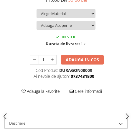
119,00 Lei
99,00 Lei
iQOO
Motorola
Opel
Itel
Nokia
Peugeot
Jolla
OnePlus
Porsche
Kyocera
Oppo
Renault
IN STOC
Lava
Oukitel
Seat
Durata de livrare:
1 zi
Leeco
Plum
Skoda
ADAUGA IN COS
Lenovo
Realme
Ssangyong
Cod Produs:
DURAGON08009
LG
Samsung
Subaru
Ai nevoie de ajutor?
0737431800
Maxwest
Sanko
Suzuki
Meizu
T-Mobile
Tesla
Adauga la Favorite
Cere informatii
Micromax
TCL
Toyota
Microsoft
Tecno
Volkswagen
Motorola
UGEE
Volvo
Descriere
Nio
Ulefone