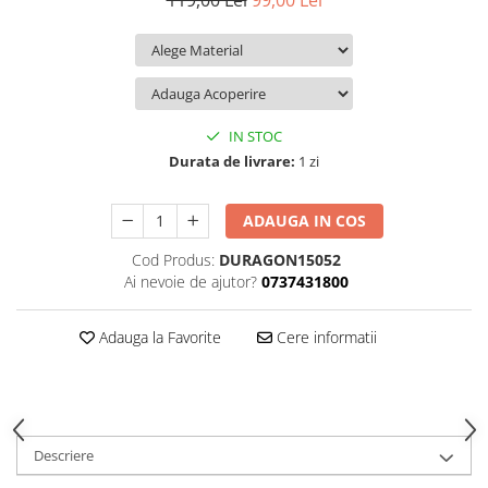
119,00 Lei
99,00 Lei
iQOO
Motorola
Opel
Itel
Nokia
Peugeot
Jolla
OnePlus
Porsche
Kyocera
Oppo
Renault
IN STOC
Lava
Oukitel
Seat
Durata de livrare:
1 zi
Leeco
Plum
Skoda
ADAUGA IN COS
Lenovo
Realme
Ssangyong
Cod Produs:
DURAGON15052
LG
Samsung
Subaru
Ai nevoie de ajutor?
0737431800
Maxwest
Sanko
Suzuki
Meizu
T-Mobile
Tesla
Adauga la Favorite
Cere informatii
Micromax
TCL
Toyota
Microsoft
Tecno
Volkswagen
Motorola
UGEE
Volvo
Descriere
Nio
Ulefone