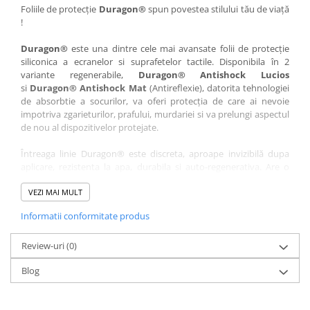
Nokia
Umidigi
Foliile de protecție
Duragon®
spun povestea stilului tău de viață
!
Nothing
verykool
Duragon®
este una dintre cele mai avansate folii de protecție
OnePlus
Vivo
siliconica a ecranelor si suprafetelor tactile. Disponibila în 2
Oppo
Vodafone
variante regenerabile,
Duragon® Antishock Lucios
si
Duragon® Antishock Mat
(Antireflexie), datorita tehnologiei
Orange
Wacom
de absorbtie a socurilor, va oferi protecția de care ai nevoie
Oukitel
Xiaomi
impotriva zgarieturilor, prafului, murdariei si va prelungi aspectul
de nou al dispozitivelor protejate.
Palm
Yezz
Întreaga linie Duragon® este discreta, aproape invizibilă dupa
Panasonic
Zamolxe
aplicare, rezistenta la apa, durabila si auto-regenerativa. Are o
Plum
ZTE
sensibilitate ridicată la atingere, iar luminozitatea afișajului este
complet păstrată.
VEZI MAI MULT
Posh
Informatii conformitate produs
Folia Duragon® vine insotita de un kit complet de instalare ce
Qmobile
conține:
Razer
Review-uri
1 x folie display
(0)
1 x șervețel microfibră
Realme
Blog
1 x mini spray gel
Samsung
1 x mini racletă
Fiecare folie este tăiată astfel încât să fie compatibilă cu modelul
Sharp