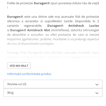
Nokia
Umidigi
Foliile de protecție
Duragon®
spun povestea stilului tău de viață
!
Nothing
verykool
Duragon®
este una dintre cele mai avansate folii de protecție
OnePlus
Vivo
siliconica a ecranelor si suprafetelor tactile. Disponibila în 2
Oppo
Vodafone
variante regenerabile,
Duragon® Antishock Lucios
si
Duragon® Antishock Mat
(Antireflexie), datorita tehnologiei
Orange
Wacom
de absorbtie a socurilor, va oferi protecția de care ai nevoie
Oukitel
Xiaomi
impotriva zgarieturilor, prafului, murdariei si va prelungi aspectul
de nou al dispozitivelor protejate.
Palm
Yezz
Întreaga linie Duragon® este discreta, aproape invizibilă dupa
Panasonic
Zamolxe
aplicare, rezistenta la apa, durabila si auto-regenerativa. Are o
Plum
ZTE
sensibilitate ridicată la atingere, iar luminozitatea afișajului este
complet păstrată.
VEZI MAI MULT
Posh
Informatii conformitate produs
Folia Duragon® vine insotita de un kit complet de instalare ce
Qmobile
conține:
Razer
Review-uri
1 x folie display
(0)
1 x șervețel microfibră
Realme
Blog
1 x mini spray gel
Samsung
1 x mini racletă
Fiecare folie este tăiată astfel încât să fie compatibilă cu modelul
Sharp