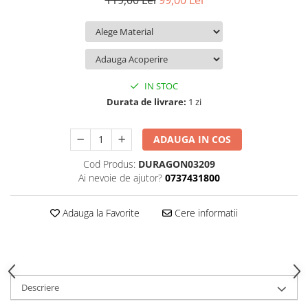
119,00 Lei
99,00 Lei
iQOO
Motorola
Opel
Itel
Nokia
Peugeot
Jolla
OnePlus
Porsche
Kyocera
Oppo
Renault
IN STOC
Lava
Oukitel
Seat
Durata de livrare:
1 zi
Leeco
Plum
Skoda
ADAUGA IN COS
Lenovo
Realme
Ssangyong
Cod Produs:
DURAGON03209
LG
Samsung
Subaru
Ai nevoie de ajutor?
0737431800
Maxwest
Sanko
Suzuki
Meizu
T-Mobile
Tesla
Adauga la Favorite
Cere informatii
Micromax
TCL
Toyota
Microsoft
Tecno
Volkswagen
Motorola
UGEE
Volvo
Descriere
Nio
Ulefone