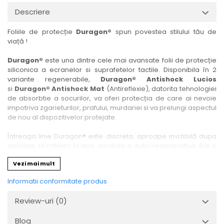
Nokia
Umidigi
Descriere
Nothing
verykool
Foliile de protecție
Duragon®
spun povestea stilului tău de
OnePlus
Vivo
viață !
Oppo
Vodafone
Duragon®
este una dintre cele mai avansate folii de protecție
Orange
Wacom
siliconica a ecranelor si suprafetelor tactile. Disponibila în 2
variante regenerabile,
Duragon® Antishock Lucios
Oukitel
Xiaomi
si
Duragon® Antishock Mat
(Antireflexie), datorita tehnologiei
Palm
Yezz
de absorbtie a socurilor, va oferi protecția de care ai nevoie
impotriva zgarieturilor, prafului, murdariei si va prelungi aspectul
Panasonic
Zamolxe
de nou al dispozitivelor protejate.
Plum
ZTE
Întreaga linie Duragon® este discreta, aproape invizibilă dupa
Posh
aplicare, rezistenta la apa, durabila si auto-regenerativa. Are o
sensibilitate ridicată la atingere, iar luminozitatea afișajului este
Qmobile
Vezi mai mult
complet păstrată.
Razer
Informatii conformitate produs
Folia Duragon® vine insotita de un kit complet de instalare ce
Realme
conține:
Review-uri
(0)
1 x folie display
Samsung
1 x șervețel microfibră
Blog
Sharp
1 x mini spray gel