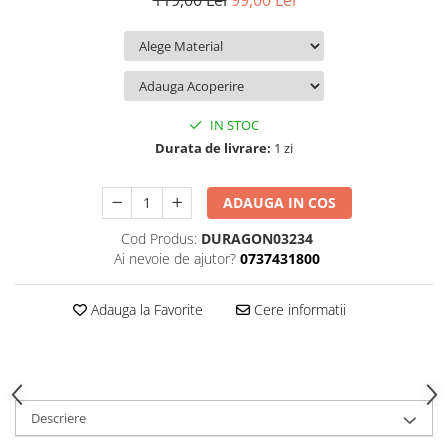
119,00 Lei
99,00 Lei
iQOO
Motorola
Opel
Itel
Nokia
Peugeot
Jolla
OnePlus
Porsche
Kyocera
Oppo
Renault
IN STOC
Lava
Oukitel
Seat
Durata de livrare:
1 zi
Leeco
Plum
Skoda
ADAUGA IN COS
Lenovo
Realme
Ssangyong
Cod Produs:
DURAGON03234
LG
Samsung
Subaru
Ai nevoie de ajutor?
0737431800
Maxwest
Sanko
Suzuki
Meizu
T-Mobile
Tesla
Adauga la Favorite
Cere informatii
Micromax
TCL
Toyota
Microsoft
Tecno
Volkswagen
Motorola
UGEE
Volvo
Descriere
Nio
Ulefone