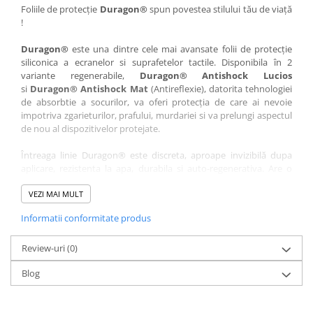
Nokia
Umidigi
Foliile de protecție
Duragon®
spun povestea stilului tău de viață
!
Nothing
verykool
Duragon®
este una dintre cele mai avansate folii de protecție
OnePlus
Vivo
siliconica a ecranelor si suprafetelor tactile. Disponibila în 2
Oppo
Vodafone
variante regenerabile,
Duragon® Antishock Lucios
si
Duragon® Antishock Mat
(Antireflexie), datorita tehnologiei
Orange
Wacom
de absorbtie a socurilor, va oferi protecția de care ai nevoie
Oukitel
Xiaomi
impotriva zgarieturilor, prafului, murdariei si va prelungi aspectul
de nou al dispozitivelor protejate.
Palm
Yezz
Întreaga linie Duragon® este discreta, aproape invizibilă dupa
Panasonic
Zamolxe
aplicare, rezistenta la apa, durabila si auto-regenerativa. Are o
Plum
ZTE
sensibilitate ridicată la atingere, iar luminozitatea afișajului este
complet păstrată.
VEZI MAI MULT
Posh
Informatii conformitate produs
Folia Duragon® vine insotita de un kit complet de instalare ce
Qmobile
conține:
Razer
Review-uri
1 x folie display
(0)
1 x șervețel microfibră
Realme
Blog
1 x mini spray gel
Samsung
1 x mini racletă
Fiecare folie este tăiată astfel încât să fie compatibilă cu modelul
Sharp