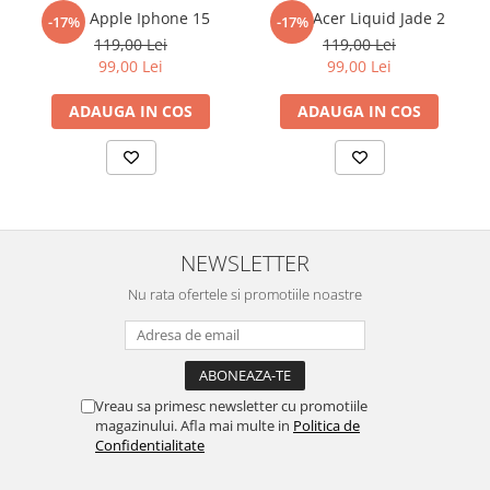
reusita. Se recomanda totusi o manipulare cu atentie sporita in
Folie Apple Iphone 15
Folie Acer Liquid Jade 2
-17%
-17%
Sonim
urmatoarele ore dupa instalare, astfel incat folia sa se stabilizeze
119,00 Lei
119,00 Lei
pe suprafata, insa dispozitivul va fi complet functional.
Sony
99,00 Lei
99,00 Lei
Cu acoperirea
Duragon®
, protectia ecranului trece la nivelul
T-mobile
ADAUGA IN COS
ADAUGA IN COS
următor !
TCL
Tecno
Ulefone
Unnecto
NEWSLETTER
Verykool
Nu rata ofertele si promotiile noastre
Vivo
Vodafone
Wiko
Xiaomi
Vreau sa primesc newsletter cu promotiile
magazinului. Afla mai multe in
Politica de
Xolo
Confidentialitate
Yezz