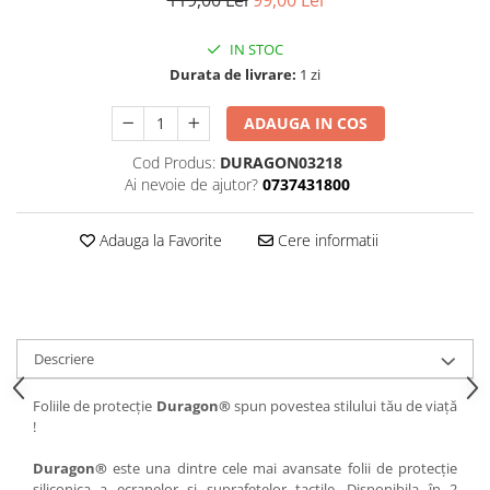
119,00 Lei
99,00 Lei
iQOO
Motorola
Opel
IN STOC
Itel
Nokia
Peugeot
Durata de livrare:
1 zi
Jolla
OnePlus
Porsche
ADAUGA IN COS
Kyocera
Oppo
Renault
Lava
Oukitel
Seat
Cod Produs:
DURAGON03218
Ai nevoie de ajutor?
0737431800
Leeco
Plum
Skoda
Lenovo
Realme
Ssangyong
Adauga la Favorite
Cere informatii
LG
Samsung
Subaru
Maxwest
Sanko
Suzuki
Meizu
T-Mobile
Tesla
Descriere
Micromax
TCL
Toyota
Microsoft
Tecno
Volkswagen
Foliile de protecție
Duragon®
spun povestea stilului tău de viață
!
Motorola
UGEE
Volvo
Nio
Ulefone
Duragon®
este una dintre cele mai avansate folii de protecție
siliconica a ecranelor si suprafetelor tactile. Disponibila în 2